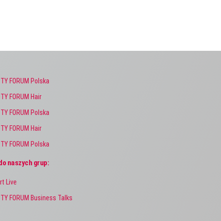
TY FORUM Polska
TY FORUM Hair
TY FORUM Polska
TY FORUM Hair
TY FORUM Polska
do naszych grup:
rt Live
TY FORUM Business Talks