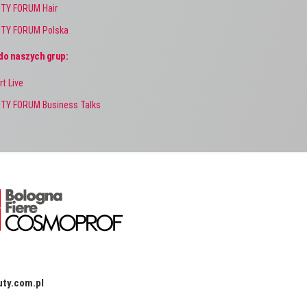
TY FORUM Hair
TY FORUM Polska
do naszych grup:
rt Live
TY FORUM Business Talks
ty.com.pl