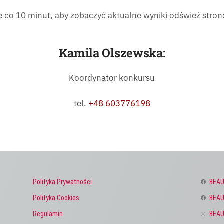
 co 10 minut, aby zobaczyć aktualne wyniki odśwież stron
Kamila Olszewska:
Koordynator konkursu
tel.
+48 603776198
Polityka Prywatności
BEAU
Polityka Cookies
BEAU
Regulamin
BEAU