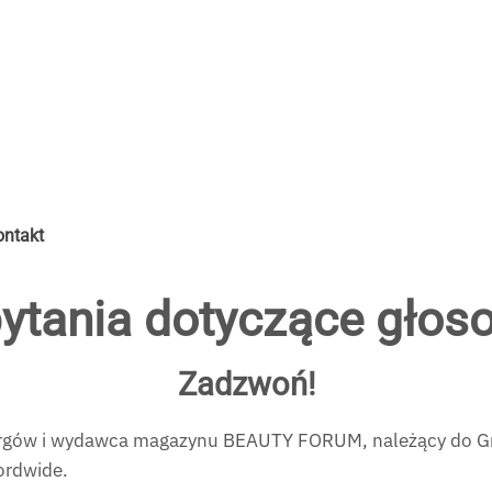
ontakt
ytania dotyczące głos
Zadzwoń!
 targów i wydawca magazynu BEAUTY FORUM,
należący do G
ordwide.