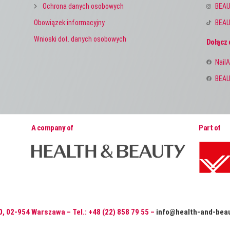
Ochrona danych osobowych
BEAU
Obowiązek informacyjny
BEAU
Wnioski dot. danych osobowych
Dołącz 
NailA
BEAU
A company of
Part of
0, 02-954 Warszawa – Tel.: +48 (22) 858 79 55 –
info@health-and-beau