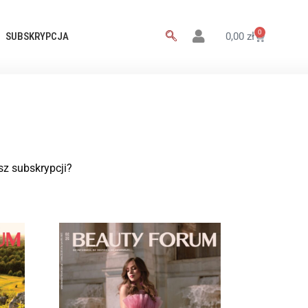
0
SUBSKRYPCJA
0,00
zł
z subskrypcji?