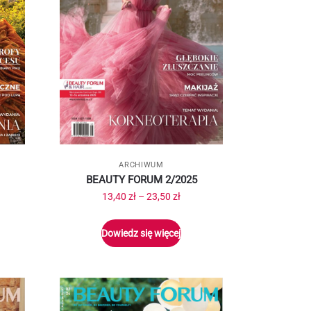
ARCHIWUM
BEAUTY FORUM 2/2025
13,40
zł
–
23,50
zł
Dowiedz się więcej