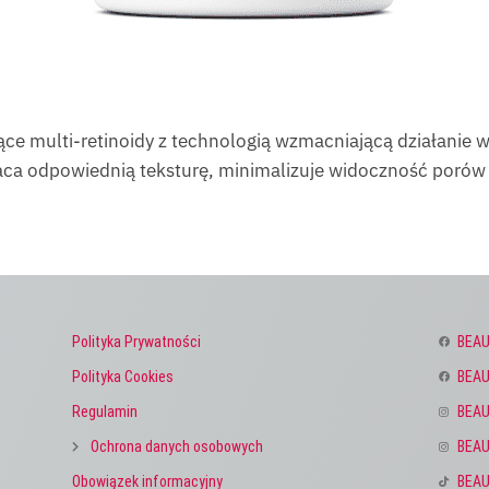
ce multi-retinoidy z technologią wzmacniającą działanie 
ca odpowiednią teksturę, minimalizuje widoczność porów 
Polityka Prywatności
BEAU
Polityka Cookies
BEAU
Regulamin
BEAU
Ochrona danych osobowych
BEAU
Obowiązek informacyjny
BEAU