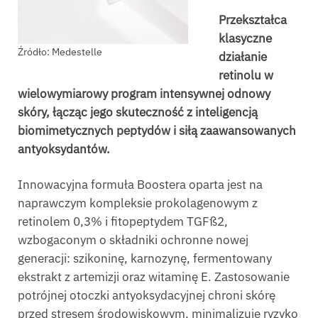
Przekształca
klasyczne
Źródło: Medestelle
działanie
retinolu w
wielowymiarowy program intensywnej odnowy
skóry, łącząc jego skuteczność z inteligencją
biomimetycznych peptydów i siłą zaawansowanych
antyoksydantów.
Innowacyjna formuła Boostera oparta jest na
naprawczym kompleksie prokolagenowym z
retinolem 0,3% i fitopeptydem TGFß2,
wzbogaconym o składniki ochronne nowej
generacji: szikoninę, karnozynę, fermentowany
ekstrakt z artemizji oraz witaminę E. Zastosowanie
potrójnej otoczki antyoksydacyjnej chroni skórę
przed stresem środowiskowym, minimalizuje ryzyko