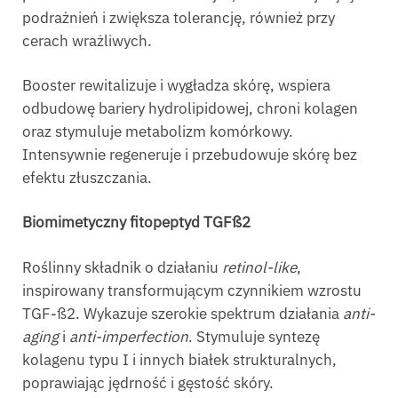
podrażnień i zwiększa tolerancję, również przy
cerach wrażliwych.
Booster rewitalizuje i wygładza skórę, wspiera
odbudowę bariery hydrolipidowej, chroni kolagen
oraz stymuluje metabolizm komórkowy.
Intensywnie regeneruje i przebudowuje skórę bez
efektu złuszczania.
B
iomimetyczny
fitopeptyd TGFß2
Roślinny składnik o działaniu
retinol-like
,
inspirowany transformującym czynnikiem wzrostu
TGF-ß2. Wykazuje szerokie spektrum działania
anti-
aging
i
anti-imperfection
. Stymuluje syntezę
kolagenu typu I i innych białek strukturalnych,
poprawiając jędrność i gęstość skóry.