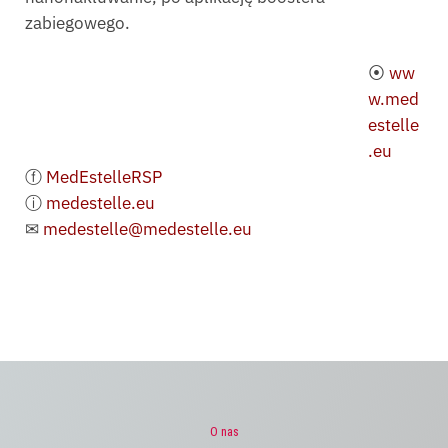
zabiegowego.
⦿
ww
w.med
estelle
.eu
ⓕ
MedEstelleRSP
ⓘ
medestelle.eu
✉
medestelle@medestelle.eu
O nas