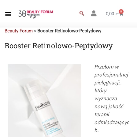
0
0,00
zł
Beauty Forum
»
Booster Retinolowo-Peptydowy
Booster Retinolowo-Peptydowy
Przełom w
profesjonalnej
pielęgnacji,
który
wyznacza
nową jakość
terapii
odmładzającyc
h.