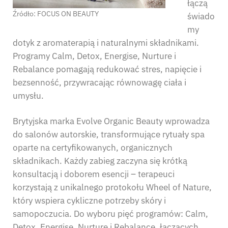
łączą
Źródło: FOCUS ON BEAUTY
świado
my
dotyk z aromaterapią i naturalnymi składnikami.
Programy Calm, Detox, Energise, Nurture i
Rebalance pomagają redukować stres, napięcie i
bezsenność, przywracając równowagę ciała i
umysłu.
Brytyjska marka Evolve Organic Beauty wprowadza
do salonów autorskie, transformujące rytuały spa
oparte na certyfikowanych, organicznych
składnikach. Każdy zabieg zaczyna się krótką
konsultacją i doborem esencji – terapeuci
korzystają z unikalnego protokołu Wheel of Nature,
który wspiera cykliczne potrzeby skóry i
samopoczucia. Do wyboru pięć programów: Calm,
Detox, Energise, Nurture i Rebalance, łączących