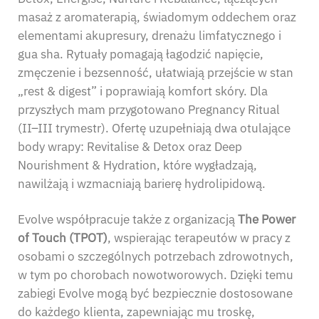
masaż z aromaterapią, świadomym oddechem oraz
elementami akupresury, drenażu limfatycznego i
gua sha. Rytuały pomagają łagodzić napięcie,
zmęczenie i bezsenność, ułatwiają przejście w stan
„rest & digest” i poprawiają komfort skóry. Dla
przyszłych mam przygotowano Pregnancy Ritual
(II–III trymestr). Ofertę uzupełniają dwa otulające
body wrapy: Revitalise & Detox oraz Deep
Nourishment & Hydration, które wygładzają,
nawilżają i wzmacniają barierę hydrolipidową.
Evolve współpracuje także z organizacją
The Power
of Touch (TPOT)
, wspierając terapeutów w pracy z
osobami o szczególnych potrzebach zdrowotnych,
w tym po chorobach nowotworowych. Dzięki temu
zabiegi Evolve mogą być bezpiecznie dostosowane
do każdego klienta, zapewniając mu troskę,