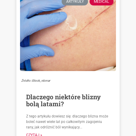
ARTYKUŁY
MEDICAL
Źródło: iStock_rdonar
Dlaczego niektóre blizny
bolą latami?
Z tego artykułu dowiesz się: dlaczego blizna może
boleć nawet wiele lat po całkowitym zagojeniu
rany, jak odróżnić ból wynikający...
CZYTAJ »