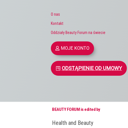
O nas
Kontakt
Oddziały Beauty Forum na świecie
MOJE KONTO
ODSTĄPIENIE OD UMOWY
BEAUTY FORUM is edited by
Health and Beauty