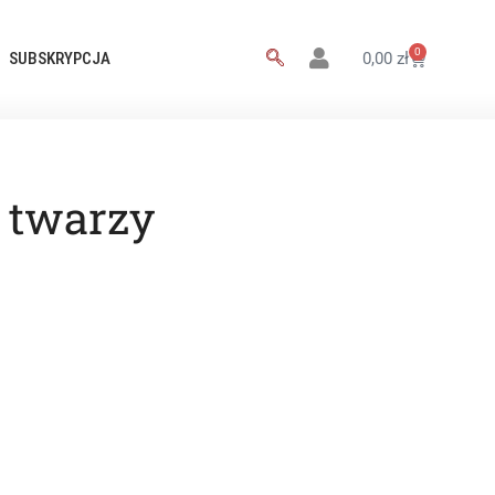
0
SUBSKRYPCJA
0,00
zł
 twarzy