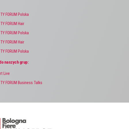
TY FORUM Polska
TY FORUM Hair
TY FORUM Polska
TY FORUM Hair
TY FORUM Polska
do naszych grup:
rt Live
TY FORUM Business Talks