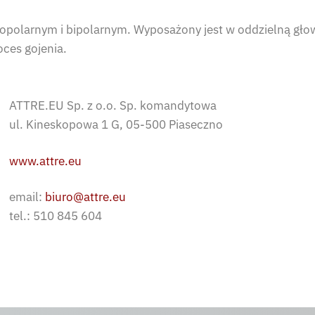
opolarnym i bipolarnym. Wyposażony jest w oddzielną gło
oces gojenia.
ATTRE.EU Sp. z o.o. Sp. komandytowa
ul. Kineskopowa 1 G, 05-500 Piaseczno
www.attre.eu
email:
biuro@attre.eu
tel.: 510 845 604