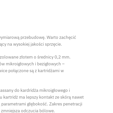
lowymiarową przebudowę. Warto zachęcić
ący na wysokiej jakości sprzęcie.
 izolowane złotem o średnicy 0,2 mm.
ów mikroigłowych i bezigłowych –
wice połączone są z kartridżami w
assany do kardridża mikroigłowego i
iu kartridż ma lepszy kontakt ze skórą nawet
ą parametrami głębokość. Zakres penetracji
 zmniejsza odczucia bólowe.