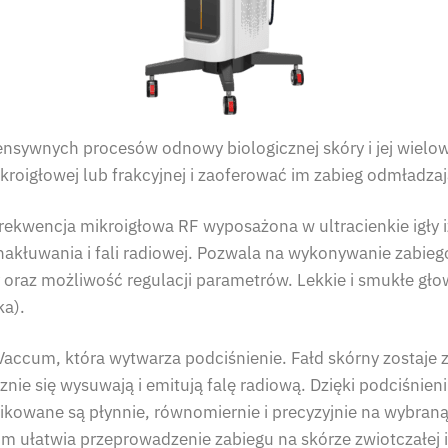
tensywnych procesów odnowy biologicznej skóry i jej wie
ikroigłowej lub frakcyjnej i zaoferować im zabieg odmładzaj
frekwencja mikroigłowa RF wyposażona w ultracienkie igły
akłuwania i fali radiowej. Pozwala na wykonywanie zabieg
y oraz możliwość regulacji parametrów. Lekkie i smukłe gło
ka).
accum, która wytwarza podciśnienie. Fałd skórny zostaje z
znie się wysuwają i emitują falę radiową. Dzięki podciśnien
plikowane są płynnie, równomiernie i precyzyjnie na wybran
 ułatwia przeprowadzenie zabiegu na skórze zwiotczałej i