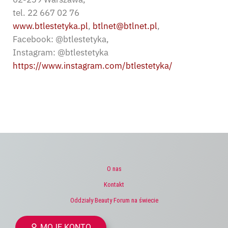
tel. 22 667 02 76
www.btlestetyka.pl
,
btlnet@btlnet.pl
,
Facebook: @btlestetyka,
Instagram: @btlestetyka
https://www.instagram.com/btlestetyka/
O nas
Kontakt
Oddziały Beauty Forum na świecie
MOJE KONTO