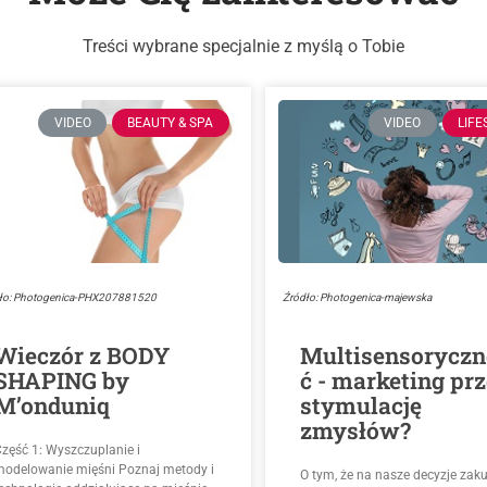
Treści wybrane specjalnie z myślą o Tobie
VIDEO
BEAUTY & SPA
VIDEO
LIFE
ło: Photogenica-PHX207881520
Źródło: Photogenica-majewska
Wieczór z BODY
Multisensoryczn
SHAPING by
ć - marketing pr
M’onduniq
stymulację
zmysłów?
Część 1: Wyszczuplanie i
modelowanie mięśni Poznaj metody i
O tym, że na nasze decyzje za