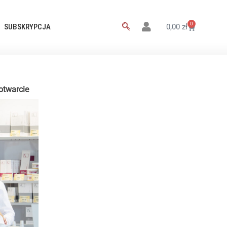
0
SUBSKRYPCJA
0,00
zł
otwarcie