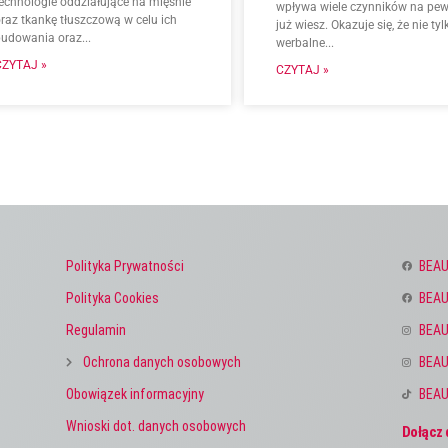
technologie oddziałujące na mięśnie
wpływa wiele czynników na pe
raz tkankę tłuszczową w celu ich
już wiesz. Okazuje się, że nie tyl
budowania oraz...
werbalne...
CZYTAJ »
CZYTAJ »
Polityka Prywatności
BEAU
Polityka Cookies
BEAU
Regulamin
BEAU
Ochrona danych osobowych
BEAU
Obowiązek informacyjny
BEAU
Wnioski dot. danych osobowych
Dołącz 