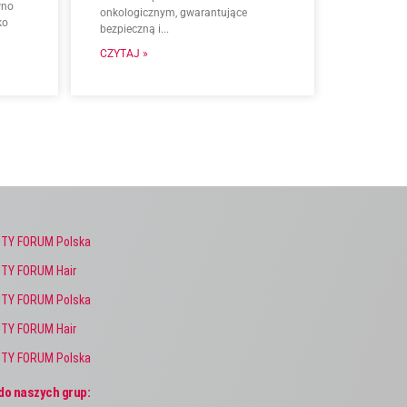
wno
onkologicznym, gwarantujące
ko
bezpieczną i...
CZYTAJ »
TY FORUM Polska
TY FORUM Hair
TY FORUM Polska
TY FORUM Hair
TY FORUM Polska
do naszych grup: