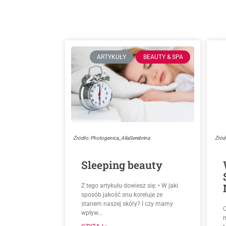
ARTYKUŁY
BEAUTY & SPA
Źródło: Photogenica_AllaSerebrina
Źród
Sleeping beauty
Z tego artykułu dowiesz się: • W jaki
sposób jakość snu koreluje ze
stanem naszej skóry? I czy mamy
wpływ...