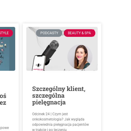
STYLE
PODCASTY
BEAUTY & SPA
Szczególny klient,
szczególna
oś
pielęgnacja
zez
Odcinek 24 | Czym jest
onkokosmetologia? Jak wygląda
odpowiednia pielęgnacja pacjentów
kupowe
w trakcie i po leczeniu