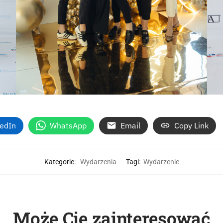
kedIn
WhatsApp
Email
Copy Link
Kategorie:
Wydarzenia
Tagi:
Wydarzenie
Może Cię zainteresować