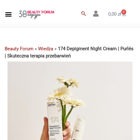
0
0,00
zł
Beauty Forum
»
Wiedza
»
174 Depigment Night Cream | Purlés
| Skuteczna terapia przebarwień