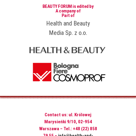
BEAUTY FORUM is edited by
A company of
Part of
Health and Beauty
Media Sp. z o.o.
Contact us: ul. Królowej
Marysieńki 9/10, 02-954
Warszawa – Tel.: +48 (22) 858
79 55 –
info@health-and-