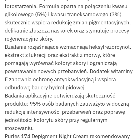
fotostarzenia. Formuła oparta na połączeniu kwasu
glikolowego (5%) i kwasu traneksamowego (3%)
skutecznie wspiera redukcję zmian pigmentacyjnych,
delikatnie złuszcza naskórek oraz stymuluje procesy
regeneracyjne skóry.
Działanie rozjaśniające wzmacniają heksylrezorcynol,
ekstrakt z lukrecji oraz ekstrakt z morwy, które
pomagają wyrównać koloryt skóry i ograniczają
powstawanie nowych przebarwień. Dodatek witaminy
E zapewnia ochronę antyoksydacyjną i wspiera
odbudowę bariery hydrolipidowej.
Badania aplikacyjne potwierdzają skuteczność
produktu: 95% osób badanych zauważyło widoczną
redukcję intensywności przebarwień oraz poprawę
jednolitości kolorytu skóry przy regularnym
stosowaniu.
Purlés 174 Depigment Night Cream rekomendowany