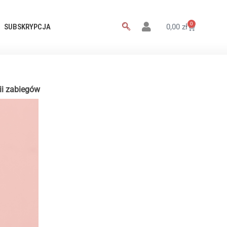
0
SUBSKRYPCJA
0,00
zł
rii zabiegów