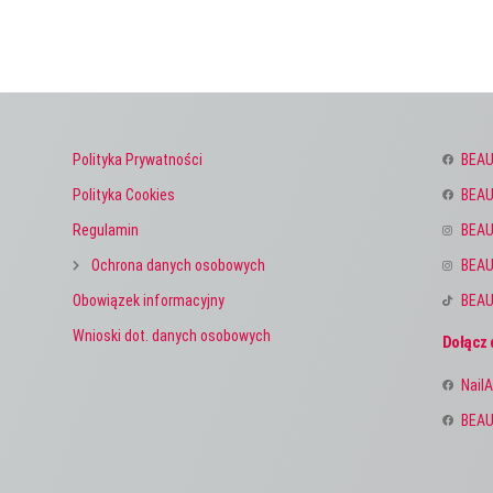
Polityka Prywatności
BEAU
Polityka Cookies
BEAU
Regulamin
BEAU
Ochrona danych osobowych
BEAU
Obowiązek informacyjny
BEAU
Wnioski dot. danych osobowych
Dołącz 
NailA
BEAU