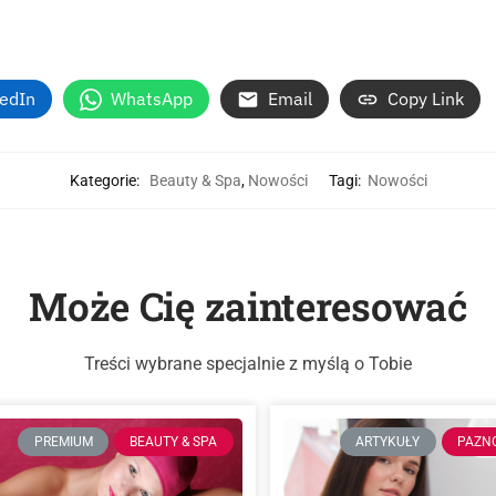
kedIn
WhatsApp
Email
Copy Link
Kategorie:
Beauty & Spa
,
Nowości
Tagi:
Nowości
Może Cię zainteresować
Treści wybrane specjalnie z myślą o Tobie
PREMIUM
BEAUTY & SPA
ARTYKUŁY
PAZN