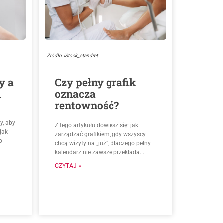
Źródło: iStock_standret
y a
Czy pełny grafik
i
oznacza
rentowność?
y, aby
Z tego artykułu dowiesz się: jak
jak
zarządzać grafikiem, gdy wszyscy
o
chcą wizyty na „już”, dlaczego pełny
kalendarz nie zawsze przekłada...
CZYTAJ »