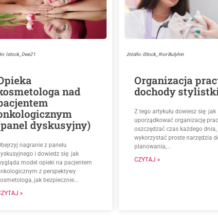
ło: Istock_Dee21
źródło: iStock_Ihor Bulyhin
Opieka
Organizacja prac
kosmetologa nad
dochody stylistk
pacjentem
onkologicznym
Z tego artykułu dowiesz się: jak
uporządkować organizację prac
(panel dyskusyjny)
oszczędzać czas każdego dnia, 
wykorzystać proste narzędzia d
bejrzyj nagranie z panelu
planowania,...
yskusyjnego i dowiedz się: jak
CZYTAJ »
wygląda model opieki na pacjentem
onkologicznym z perspektywy
osmetologa, jak bezpiecznie...
CZYTAJ »