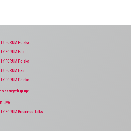
TY FORUM Polska
TY FORUM Hair
TY FORUM Polska
TY FORUM Hair
TY FORUM Polska
do naszych grup:
rt Live
TY FORUM Business Talks