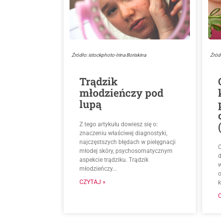
Źródło: istockphoto-Irina Boriskina
Źród
Trądzik
młodzieńczy pod
lupą
Z tego artykułu dowiesz się o:
znaczeniu właściwej diagnostyki,
najczęstszych błędach w pielęgnacji
O
młodej skóry, psychosomatycznym
d
aspekcie trądziku. Trądzik
młodzieńczy...
CZYTAJ »
k