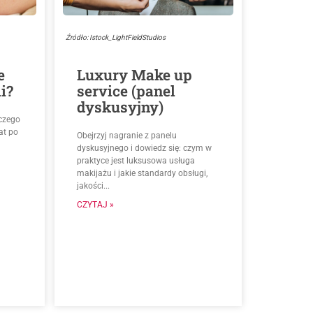
Źródło: Istock_LightFieldStudios
e
Luxury Make up
i?
service (panel
dyskusyjny)
aczego
at po
Obejrzyj nagranie z panelu
dyskusyjnego i dowiedz się: czym w
praktyce jest luksusowa usługa
makijażu i jakie standardy obsługi,
jakości...
CZYTAJ »