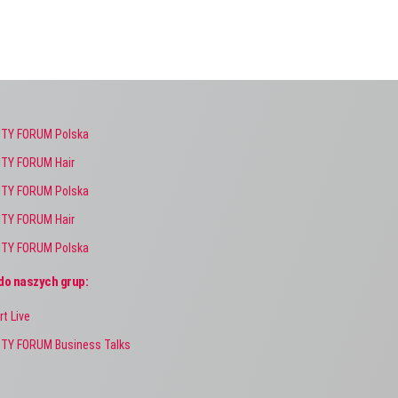
TY FORUM Polska
TY FORUM Hair
TY FORUM Polska
TY FORUM Hair
TY FORUM Polska
do naszych grup:
rt Live
TY FORUM Business Talks