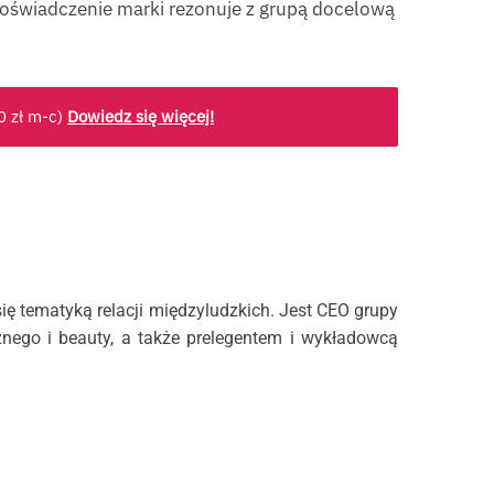
 doświadczenie marki rezonuje z grupą docelową
90
zł
m-c)
Dowiedz się więcej!
ę tematyką relacji międzyludzkich. Jest CEO grupy
nego i beauty, a także prelegentem i wykładowcą