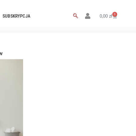
0
SUBSKRYPCJA
0,00
zł
ów