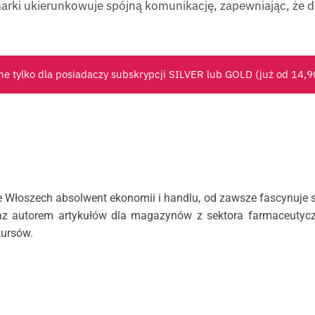
 marki ukierunkowuje spójną komunikację, zapewniając, że
ne tylko dla posiadaczy subskrypcji SILVER lub GOLD (już od
14,
 Włoszech absolwent ekonomii i handlu, od zawsze fascynuje si
az autorem artykułów dla magazynów z sektora farmaceutycz
kursów.