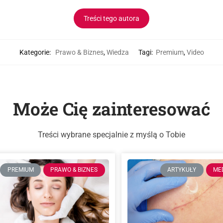
Treści tego autora
Kategorie:
Prawo & Biznes
,
Wiedza
Tagi:
Premium
,
Video
Może Cię zainteresować
Treści wybrane specjalnie z myślą o Tobie
PREMIUM
PRAWO & BIZNES
ARTYKUŁY
ME