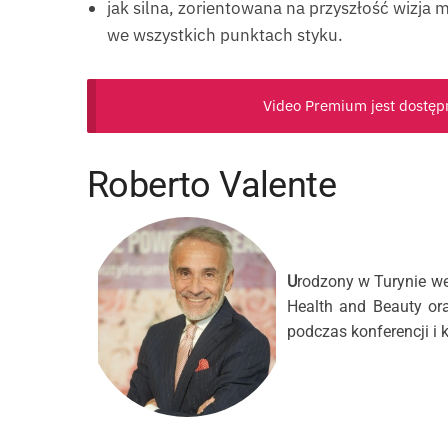
jak silna, zorientowana na przyszłość wizja
we wszystkich punktach styku.
Video Premium jest dostęp
Roberto Valente
U
rodzony w Turynie we
Health and Beauty or
podczas konferencji i 