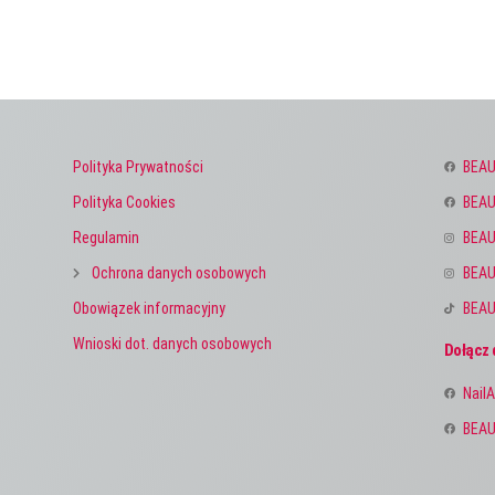
Polityka Prywatności
BEAU
Polityka Cookies
BEAU
Regulamin
BEAU
Ochrona danych osobowych
BEAU
Obowiązek informacyjny
BEAU
Wnioski dot. danych osobowych
Dołącz 
NailA
BEAU