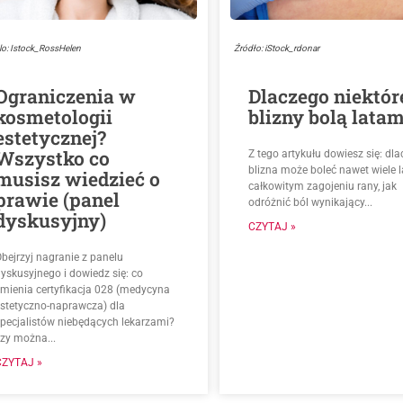
lo: Istock_RossHelen
Źródło: iStock_rdonar
Ograniczenia w
Dlaczego niektór
kosmetologii
blizny bolą latam
estetycznej?
Wszystko co
Z tego artykułu dowiesz się: dl
blizna może boleć nawet wiele l
musisz wiedzieć o
całkowitym zagojeniu rany, jak
prawie (panel
odróżnić ból wynikający...
dyskusyjny)
CZYTAJ »
bejrzyj nagranie z panelu
yskusyjnego i dowiedz się: co
zmienia certyfikacja 028 (medycyna
estetyczno-naprawcza) dla
specjalistów niebędących lekarzami?
czy można...
CZYTAJ »