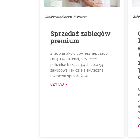
Źródło: istockphoto-Mariakray
Źród
Sprzedaż zabiegów
premium
Z tego artykułu dowiesz się: czego
chcą Twoi klienci, o czterech
potrzebach rządzących decyzją
zakupową, jak działa skuteczna
rozmowa sprzedażowa...
CZYTAJ »
O
d