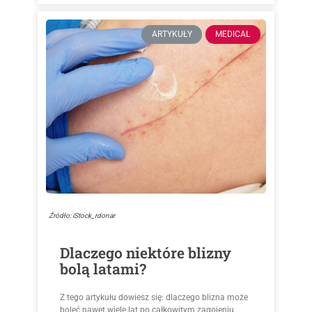
ARTYKUŁY
MEDICAL
Źródło: iStock_rdonar
Dlaczego niektóre blizny
bolą latami?
Z tego artykułu dowiesz się: dlaczego blizna może
boleć nawet wiele lat po całkowitym zagojeniu