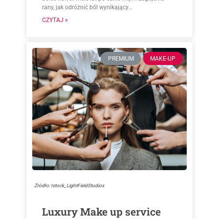
rany, jak odróżnić ból wynikający...
CZYTAJ »
PREMIUM
MAKE-UP
Źródło: Istock_LightFieldStudios
Luxury Make up service