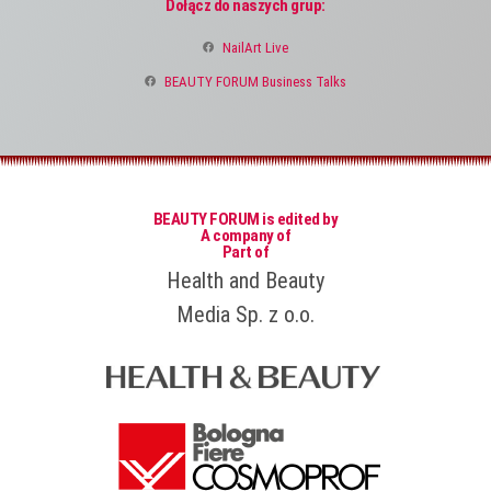
Dołącz do naszych grup:
NailArt Live
BEAUTY FORUM Business Talks
BEAUTY FORUM is edited by
A company of
Part of
Health and Beauty
Media Sp. z o.o.