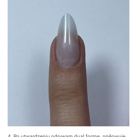
4. Po utwardzeniu odrywam dual formę, opiłowuję