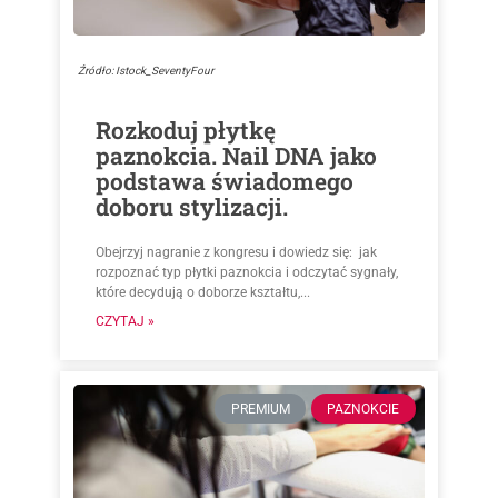
Źródło: Istock_SeventyFour
Rozkoduj płytkę
paznokcia. Nail DNA jako
podstawa świadomego
doboru stylizacji.
Obejrzyj nagranie z kongresu i dowiedz się: jak
rozpoznać typ płytki paznokcia i odczytać sygnały,
które decydują o doborze kształtu,...
CZYTAJ »
PREMIUM
PAZNOKCIE