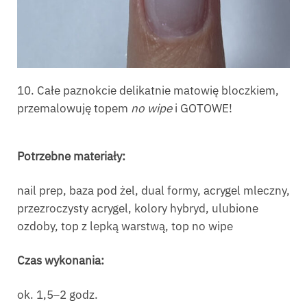
10. Całe paznokcie delikatnie matowię bloczkiem,
przemalowuję topem
no wipe
i GOTOWE!
Potrzebne materiały:
nail prep, baza pod żel, dual formy, acrygel mleczny,
przezroczysty acrygel, kolory hybryd, ulubione
ozdoby, top z lepką warstwą, top no wipe
Czas wykonania:
ok. 1,5‒2 godz.