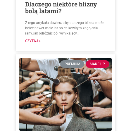
Dlaczego niektóre blizny
bolą latami?
Z tego artykułu dowiesz się: dlaczego blizna może
boleć nawet wiele lat po całkowitym zagojeniu
rany, jak odróżnić ból wynikający...
CZYTAJ »
PREMIUM
MAKE-UP