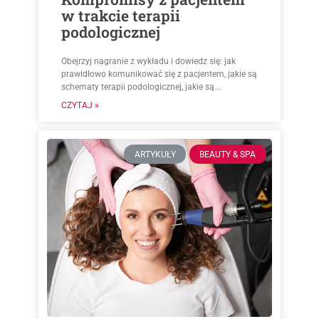
w trakcie terapii
podologicznej
Obejrzyj nagranie z wykładu i dowiedz się: jak
prawidłowo komunikować się z pacjentem, jakie są
schematy terapii podologicznej, jakie są...
CZYTAJ »
ARTYKUŁY
BEAUTY & SPA