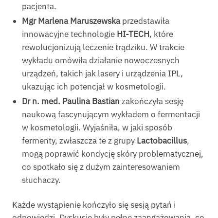
pacjenta.
Mgr Marlena Maruszewska
przedstawiła
innowacyjne technologie
HI-TECH
, które
rewolucjonizują leczenie trądziku. W trakcie
wykładu omówiła działanie nowoczesnych
urządzeń, takich jak lasery i urządzenia IPL,
ukazując ich potencjał w kosmetologii.
Dr n. med. Paulina Bastian
zakończyła sesję
naukową fascynującym wykładem o fermentacji
w kosmetologii. Wyjaśniła, w jaki sposób
fermenty, zwłaszcza te z grupy
Lactobacillus
,
mogą poprawić kondycję skóry problematycznej,
co spotkało się z dużym zainteresowaniem
słuchaczy.
Każde wystąpienie kończyło się sesją pytań i
odpowiedzi. Dyskusje były pełne zaangażowania, co