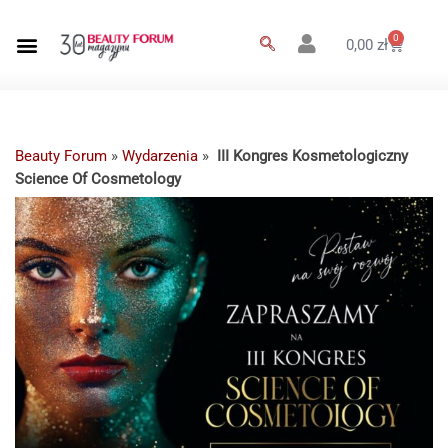
0
0,00
zł
Beauty Forum
»
Wydarzenia
»
III Kongres Kosmetologiczny
Science Of Cosmetology