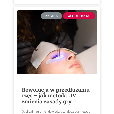
PREMIUM
LASHES & BROWS
Rewolucja w przedłużaniu
rzęs – jak metoda UV
zmienia zasady gry
Obejrzyj nagranie i dowiedz się: jak działa metoda