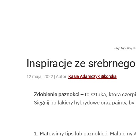
Step by step | I
Inspiracje ze srebrneg
12 maja, 2022
| Autor:
Kasia Adamczyk Sikorska
Zdobienie paznokci –
to sztuka, która czerp
Sięgnij po lakiery hybrydowe oraz painty, by
1. Matowimy tips lub paznokieć. Malujemy 