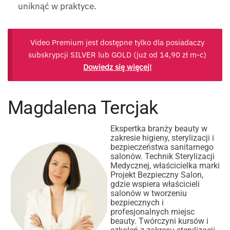
uniknąć w praktyce.
Video Premium jest dostępne tylko dla posiadaczy
subskrypcji SILVER lub GOLD (już od
14,90
zł
m-c)
Dowiedz się więcej!
Magdalena Tercjak
Ekspertka branży beauty w
zakresie higieny, sterylizacji i
bezpieczeństwa sanitarnego
salonów. Technik Sterylizacji
Medycznej, właścicielka marki
Projekt Bezpieczny Salon,
gdzie wspiera właścicieli
salonów w tworzeniu
bezpiecznych i
profesjonalnych miejsc
beauty. Twórczyni kursów i