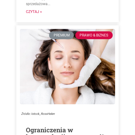
sprzedażowa...
CZYTAJ »
PREMIUM
PRAWO & BIZNES
Źródlo: Istock_RossHelen
Ograniczenia w