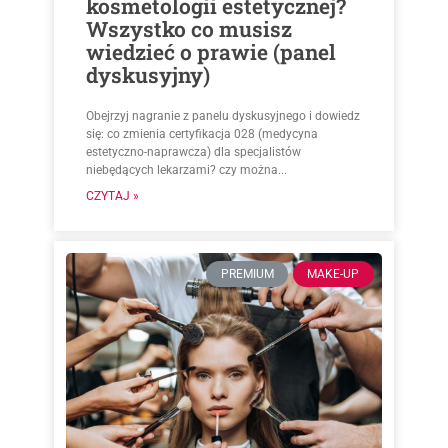
kosmetologii estetycznej?
Wszystko co musisz
wiedzieć o prawie (panel
dyskusyjny)
Obejrzyj nagranie z panelu dyskusyjnego i dowiedz
się: co zmienia certyfikacja 028 (medycyna
estetyczno-naprawcza) dla specjalistów
niebędących lekarzami? czy można...
CZYTAJ »
PREMIUM
MAKE-UP