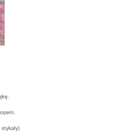
ąkę.
topem.
 stykały)