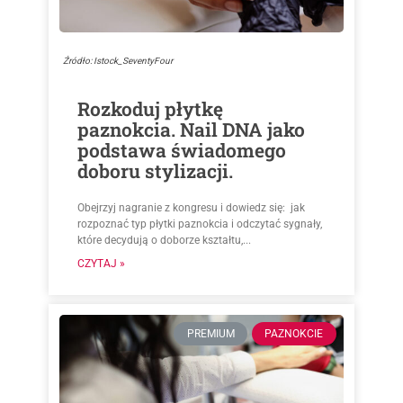
Źródło: Istock_SeventyFour
Rozkoduj płytkę
paznokcia. Nail DNA jako
podstawa świadomego
doboru stylizacji.
Obejrzyj nagranie z kongresu i dowiedz się: jak
rozpoznać typ płytki paznokcia i odczytać sygnały,
które decydują o doborze kształtu,...
CZYTAJ »
PREMIUM
PAZNOKCIE