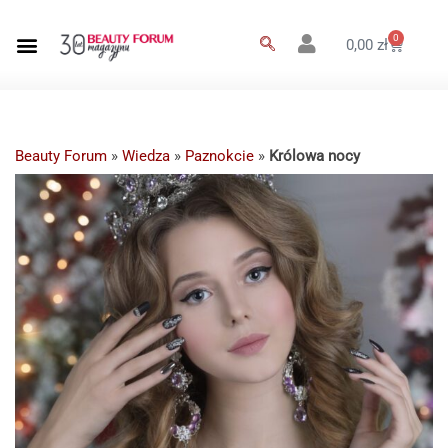
0
0,00
zł
Beauty Forum
»
Wiedza
»
Paznokcie
»
Królowa nocy