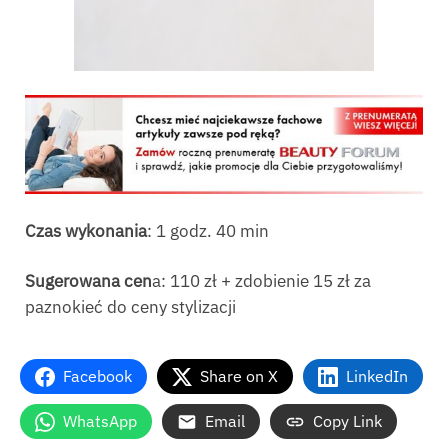
Czas wykonania
: 1 godz. 40 min
Sugerowana cen
a: 110 zł + zdobienie 15 zł za
paznokieć do ceny stylizacji
Facebook
Share on X
LinkedIn
WhatsApp
Email
Copy Link