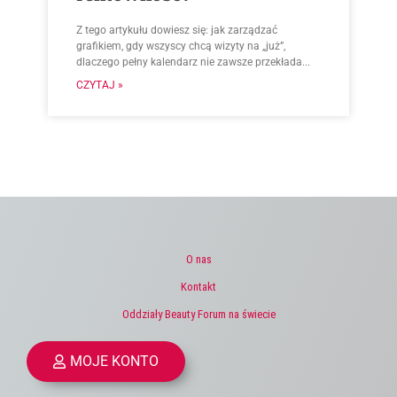
Z tego artykułu dowiesz się: jak zarządzać
grafikiem, gdy wszyscy chcą wizyty na „już”,
dlaczego pełny kalendarz nie zawsze przekłada...
CZYTAJ »
O nas
Kontakt
Oddziały Beauty Forum na świecie
MOJE KONTO