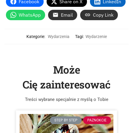
Facebook
Share on X
LinkedIn
WhatsApp
Email
Copy Link
Kategorie:
Wydarzenia
Tagi:
Wydarzenie
Może
Cię zainteresować
Treści wybrane specjalnie z myślą o Tobie
STEP BY STEP
PAZNOKCIE