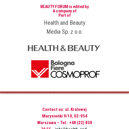
BEAUTY FORUM is edited by
A company of
Part of
Health and Beauty
Media Sp. z o.o.
Contact us: ul. Królowej
Marysieńki 9/10, 02-954
Warszawa – Tel.: +48 (22) 858