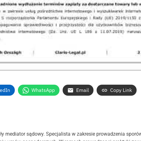
kedIn
WhatsApp
Email
Copy Link
ły mediator sądowy. Specjalista w zakresie prowadzenia sporó