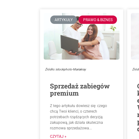
ARTYKUŁY
PRAWO & BIZNES
Źródło: istockphoto-Mariakray
Źród
Sprzedaż zabiegów
premium
Z tego artykułu dowiesz się: czego
chcą Twoi klienci, o czterech
potrzebach rządzących decyzją
zakupową, jak działa skuteczna
rozmowa sprzedażowa...
CZYTAJ »