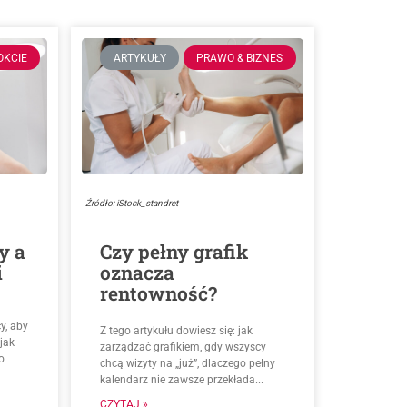
OKCIE
ARTYKUŁY
PRAWO & BIZNES
Źródło: iStock_standret
y a
Czy pełny grafik
i
oznacza
rentowność?
y, aby
Z tego artykułu dowiesz się: jak
jak
zarządzać grafikiem, gdy wszyscy
o
chcą wizyty na „już”, dlaczego pełny
kalendarz nie zawsze przekłada...
CZYTAJ »