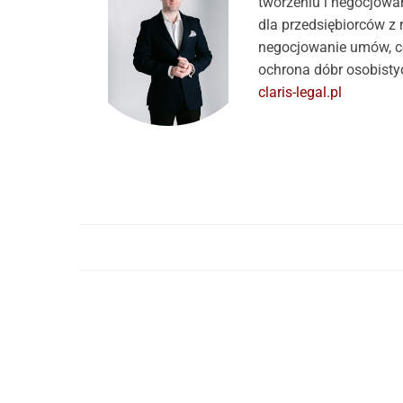
tworzeniu i negocjow
dla przedsiębiorców z
negocjowanie umów, co
ochrona dóbr osobisty
claris-legal.pl