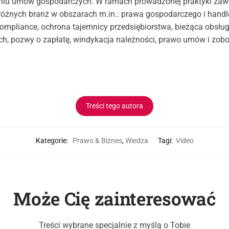
aniu umów gospodarczych. W ramach prowadzonej praktyki zawo
 różnych branż w obszarach m.in.: prawa gospodarczego i handl
mpliance, ochrona tajemnicy przedsiębiorstwa, bieżąca obsłu
ch, pozwy o zapłatę, windykacja należności, prawo umów i zob
Treści tego autora
Kategorie:
Prawo & Biznes
,
Wiedza
Tagi:
Video
Może Cię zainteresować
Treści wybrane specjalnie z myślą o Tobie