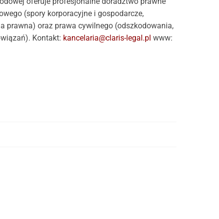
dowej oferuje profesjonalne doradztwo prawne
owego (spory korporacyjne i gospodarcze,
ga prawna) oraz prawa cywilnego (odszkodowania,
owiązań). Kontakt:
kancelaria@claris-legal.pl
www: