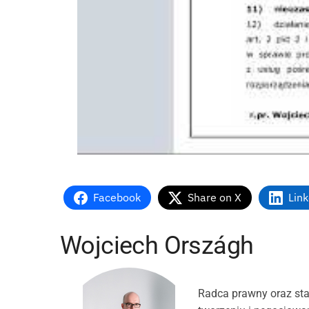
Facebook
Share on X
Lin
Wojciech Országh
Radca prawny oraz sta