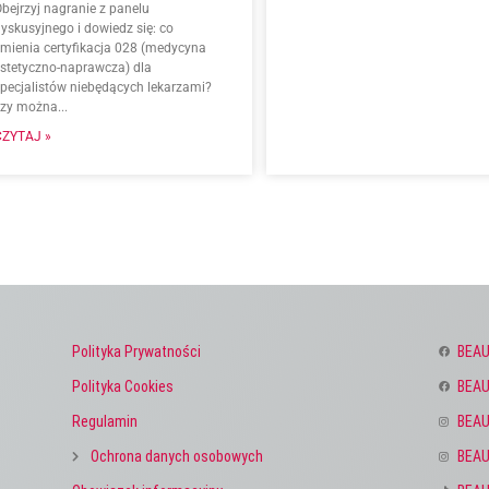
bejrzyj nagranie z panelu
yskusyjnego i dowiedz się: co
zmienia certyfikacja 028 (medycyna
estetyczno-naprawcza) dla
specjalistów niebędących lekarzami?
czy można...
CZYTAJ »
Polityka Prywatności
BEAU
Polityka Cookies
BEAU
Regulamin
BEAU
Ochrona danych osobowych
BEAU