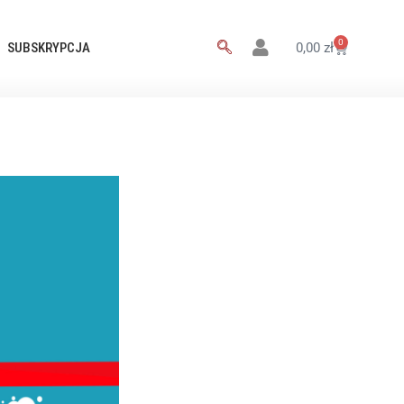
0
SUBSKRYPCJA
0,00
zł