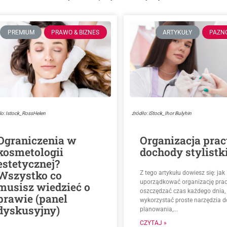
PREMIUM
PRAWO & BIZNES
ARTYKUŁY
PAZN
lo: Istock_RossHelen
źródło: iStock_Ihor Bulyhin
Ograniczenia w
Organizacja prac
kosmetologii
dochody stylistk
estetycznej?
Wszystko co
Z tego artykułu dowiesz się: jak
uporządkować organizację prac
musisz wiedzieć o
oszczędzać czas każdego dnia, 
prawie (panel
wykorzystać proste narzędzia d
dyskusyjny)
planowania,...
CZYTAJ »