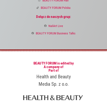
BEAUTY FORUM Hair
BEAUTY FORUM Polska
Dołącz do naszych grup:
NailArt Live
BEAUTY FORUM Business Talks
BEAUTY FORUM is edited by
A company of
Part of
Health and Beauty
Media Sp. z o.o.