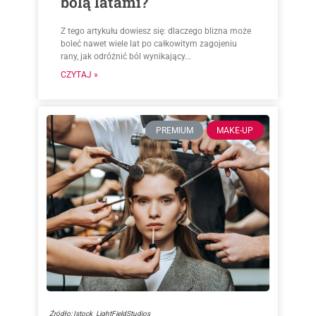
bolą latami?
Z tego artykułu dowiesz się: dlaczego blizna może
boleć nawet wiele lat po całkowitym zagojeniu
rany, jak odróżnić ból wynikający...
CZYTAJ »
PREMIUM
MAKE-UP
Źródło: Istock_LightFieldStudios