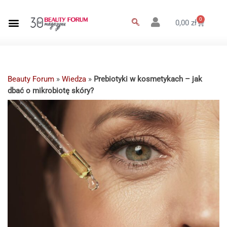
0
0,00
zł
Beauty Forum
»
Wiedza
»
Prebiotyki w kosmetykach – jak
dbać o mikrobiotę skóry?