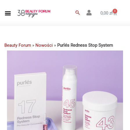
0
0,00
zł
Beauty Forum
»
Nowości
»
Purlés Redness Stop System