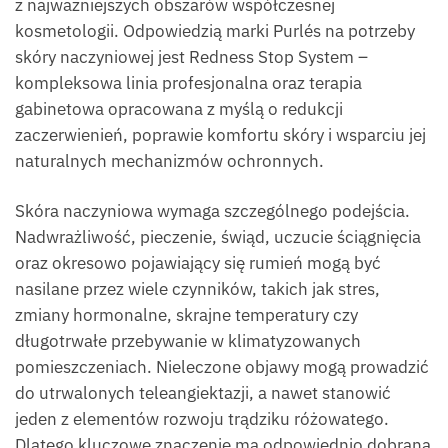
z najważniejszych obszarów współczesnej
kosmetologii. Odpowiedzią marki Purlés na potrzeby
skóry naczyniowej jest Redness Stop System –
kompleksowa linia profesjonalna oraz terapia
gabinetowa opracowana z myślą o redukcji
zaczerwienień, poprawie komfortu skóry i wsparciu jej
naturalnych mechanizmów ochronnych.
Skóra naczyniowa wymaga szczególnego podejścia.
Nadwrażliwość, pieczenie, świąd, uczucie ściągnięcia
oraz okresowo pojawiający się rumień mogą być
nasilane przez wiele czynników, takich jak stres,
zmiany hormonalne, skrajne temperatury czy
długotrwałe przebywanie w klimatyzowanych
pomieszczeniach. Nieleczone objawy mogą prowadzić
do utrwalonych teleangiektazji, a nawet stanowić
jeden z elementów rozwoju trądziku różowatego.
Dlatego kluczowe znaczenie ma odpowiednio dobrana