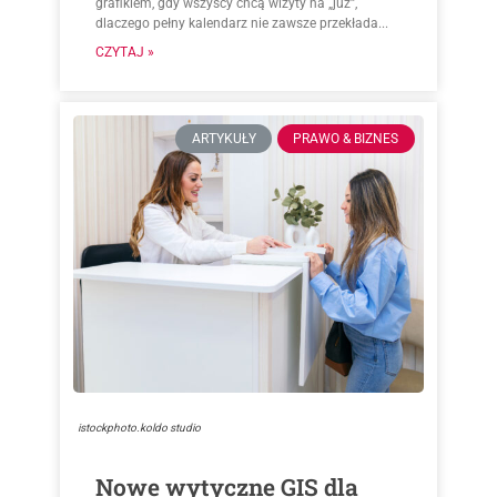
grafikiem, gdy wszyscy chcą wizyty na „już”,
dlaczego pełny kalendarz nie zawsze przekłada...
CZYTAJ »
ARTYKUŁY
PRAWO & BIZNES
istockphoto.koldo studio
Nowe wytyczne GIS dla