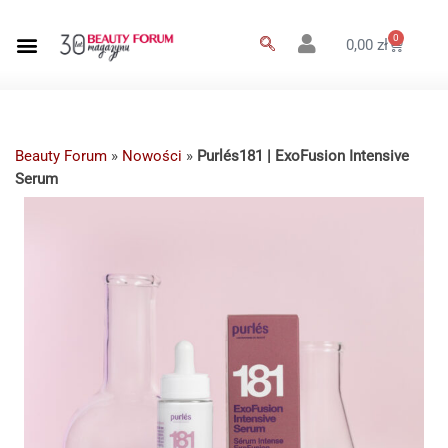
0
0,00
zł
Beauty Forum
»
Nowości
»
Purlés181 | ExoFusion Intensive
Serum