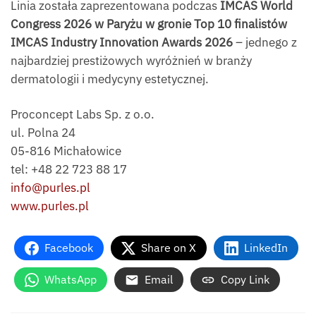
Linia została zaprezentowana podczas
IMCAS World
Congress 2026 w Paryżu w gronie Top 10 finalistów
IMCAS Industry Innovation Awards 2026
– jednego z
najbardziej prestiżowych wyróżnień w branży
dermatologii i medycyny estetycznej.
Proconcept Labs Sp. z o.o.
ul. Polna 24
05-816 Michałowice
tel: +48 22 723 88 17
info@purles.pl
www.purles.pl
Facebook
Share on X
LinkedIn
WhatsApp
Email
Copy Link