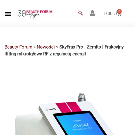
0
0,00
zł
Beauty Forum
»
Nowości
»
SkyFrax Pro | Zemits | Frakcyjny
lifting mikroigłowy RF z regulacją energii