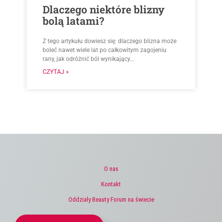
Dlaczego niektóre blizny
bolą latami?
Z tego artykułu dowiesz się: dlaczego blizna może
boleć nawet wiele lat po całkowitym zagojeniu
rany, jak odróżnić ból wynikający...
CZYTAJ »
O nas
Kontakt
Oddziały Beauty Forum na świecie