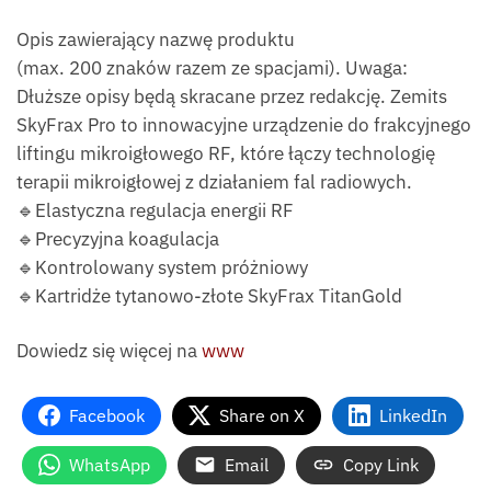
Opis zawierający nazwę produktu
(max. 200 znaków razem ze spacjami). Uwaga:
Dłuższe opisy będą skracane przez redakcję. Zemits
SkyFrax Pro to innowacyjne urządzenie do frakcyjnego
liftingu mikroigłowego RF, które łączy technologię
terapii mikroigłowej z działaniem fal radiowych.
🔹Elastyczna regulacja energii RF
🔹Precyzyjna koagulacja
🔹Kontrolowany system próżniowy
🔹Kartridże tytanowo-złote SkyFrax TitanGold
Dowiedz się więcej na
www
Facebook
Share on X
LinkedIn
WhatsApp
Email
Copy Link