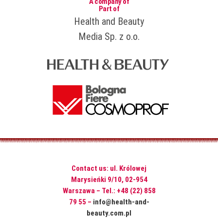
A company of
Part of
Health and Beauty
Media Sp. z o.o.
Contact us: ul. Królowej
Marysieńki 9/10, 02-954
Warszawa – Tel.: +48 (22) 858
79 55 –
info@health-and-
beauty.com.pl