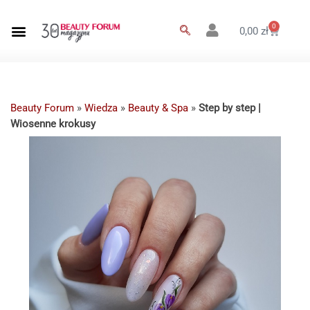
0
0,00
zł
Beauty Forum
»
Wiedza
»
Beauty & Spa
»
Step by step |
Wiosenne krokusy