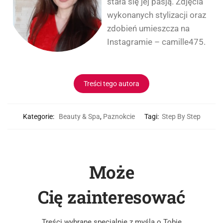
stała się jej pasją. Zdjęcia
wykonanych stylizacji oraz
zdobień umieszcza na
Instagramie – camille475.
Treści tego autora
Kategorie:
Beauty & Spa
,
Paznokcie
Tagi:
Step By Step
Może
Cię zainteresować
Treści wybrane specjalnie z myślą o Tobie