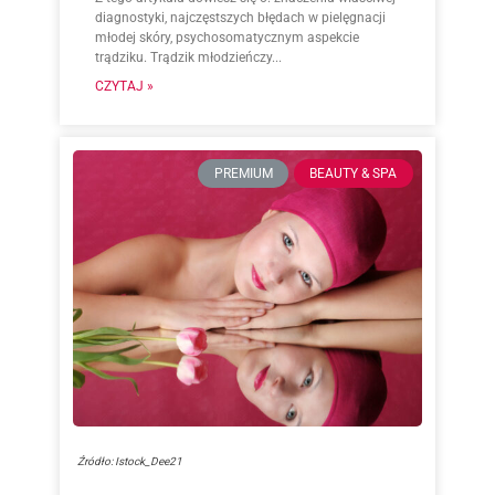
diagnostyki, najczęstszych błędach w pielęgnacji
młodej skóry, psychosomatycznym aspekcie
trądziku. Trądzik młodzieńczy...
CZYTAJ »
PREMIUM
BEAUTY & SPA
Źródło: Istock_Dee21