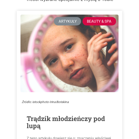
ARTYKUŁY
BEAUTY & SPA
Źródło: istockphoto-Irina Boriskina
Trądzik młodzieńczy pod
lupą
Z tego artykułu dowiesz się o: znaczeniu właściwej