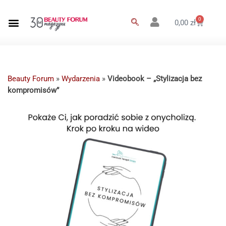
0
0,00
zł
Beauty Forum
»
Wydarzenia
»
Videobook – „Stylizacja bez
kompromisów”