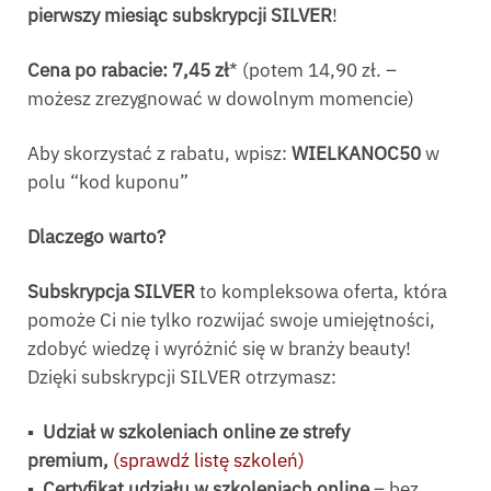
pierwszy miesiąc subskrypcji SILVER
!
Cena po rabacie: 7,45 zł
* (potem 14,90 zł. –
możesz zrezygnować w dowolnym momencie)
Aby skorzystać z rabatu, wpisz:
WIELKANOC50
w
polu “kod kuponu”
Dlaczego warto?
Subskrypcja SILVER
to kompleksowa oferta, która
pomoże Ci nie tylko rozwijać swoje umiejętności,
zdobyć wiedzę i wyróżnić się w branży beauty!
Dzięki subskrypcji SILVER otrzymasz:
▪️ Udział w szkoleniach online ze strefy
premium,
(sprawdź listę szkoleń)
▪️
Certyfikat udziału w szkoleniach online
– bez