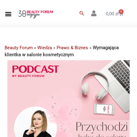
0
0,00
zł
Beauty Forum
»
Wiedza
»
Prawo & Biznes
»
Wymagająca
klientka w salonie kosmetycznym