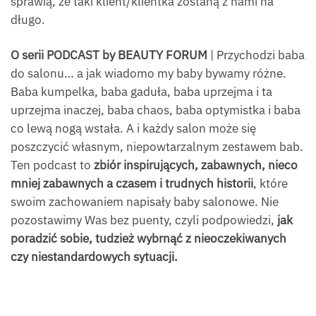
sprawią, ze taki klient/klientka zostaną z nami na
długo.
O serii PODCAST by BEAUTY FORUM
| Przychodzi baba
do salonu… a jak wiadomo my baby bywamy różne.
Baba kumpelka, baba gaduła, baba uprzejma i ta
uprzejma inaczej, baba chaos, baba optymistka i baba
co lewą nogą wstała. A i każdy salon może się
poszczycić własnym, niepowtarzalnym zestawem bab.
Ten podcast to
zbiór inspirujących, zabawnych, nieco
mniej zabawnych a czasem i trudnych historii
, które
swoim zachowaniem napisały baby salonowe. Nie
pozostawimy Was bez puenty, czyli podpowiedzi,
jak
poradzić sobie, tudzież wybrnąć z nieoczekiwanych
czy niestandardowych sytuacji.