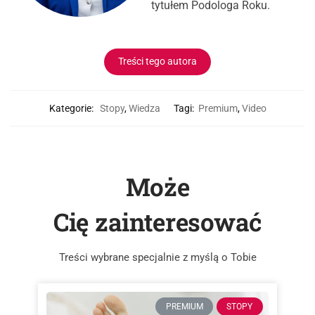
tytułem Podologa Roku.
Treści tego autora
Kategorie:
Stopy
,
Wiedza
Tagi:
Premium
,
Video
Może
Cię zainteresować
Treści wybrane specjalnie z myślą o Tobie
PREMIUM
STOPY