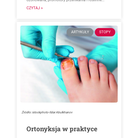
ozonowana, promotory przenikania i roślinne...
CZYTAJ »
ARTYKUŁY
STOPY
Źródło: istockphoto-Ildar Abulkhanov
Ortonyksja w praktyce