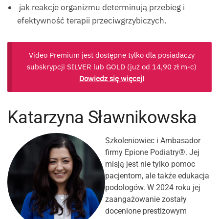
jak reakcje organizmu determinują przebieg i
efektywność terapii przeciwgrzybiczych.
Video Premium jest dostępne tylko dla posiadaczy
subskrypcji SILVER lub GOLD (już od
14,90
zł
m-c)
Dowiedz się więcej!
Katarzyna Sławnikowska
Szkoleniowiec i Ambasador
firmy Epione Podiatry®. Jej
misją jest nie tylko pomoc
pacjentom, ale także edukacja
podologów. W 2024 roku jej
zaangażowanie zostały
docenione prestiżowym