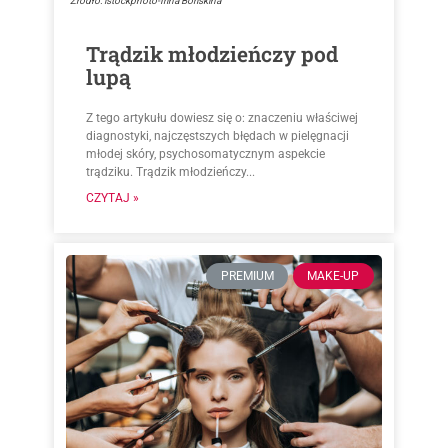
Źródło: istockphoto-Irina Boriskina
Trądzik młodzieńczy pod
lupą
Z tego artykułu dowiesz się o: znaczeniu właściwej
diagnostyki, najczęstszych błędach w pielęgnacji
młodej skóry, psychosomatycznym aspekcie
trądziku. Trądzik młodzieńczy...
CZYTAJ »
PREMIUM
MAKE-UP