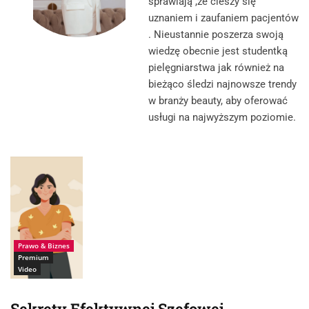
sprawiają ,że cieszy się
uznaniem i zaufaniem pacjentów
. Nieustannie poszerza swoją
wiedzę obecnie jest studentką
pielęgniarstwa jak również na
bieżąco śledzi najnowsze trendy
w branży beauty, aby oferować
usługi na najwyższym poziomie.
Źródło:
Istock_Rudzhan
Nagiev
Prawo & Biznes
Premium
Video
Sekrety Efektywnej Szefowej