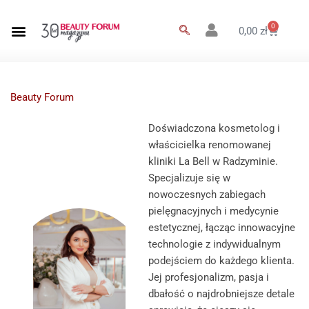
0
0,00
zł
Beauty Forum
Doświadczona kosmetolog i
właścicielka renomowanej
kliniki La Bell w Radzyminie.
Specjalizuje się w
nowoczesnych zabiegach
pielęgnacyjnych i medycynie
estetycznej, łącząc innowacyjne
technologie z indywidualnym
podejściem do każdego klienta.
Jej profesjonalizm, pasja i
dbałość o najdrobniejsze detale