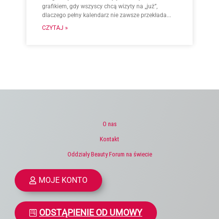
grafikiem, gdy wszyscy chcą wizyty na „już”,
dlaczego pełny kalendarz nie zawsze przekłada...
CZYTAJ »
O nas
Kontakt
Oddziały Beauty Forum na świecie
MOJE KONTO
ODSTĄPIENIE OD UMOWY