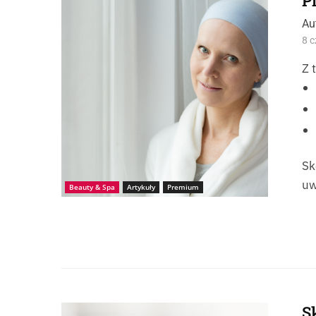
P
Au
8 c
Z 
Sk
uw
Beauty & Spa
Artykuły
Premium
S
Źródło: iStock_1474401100_VLG