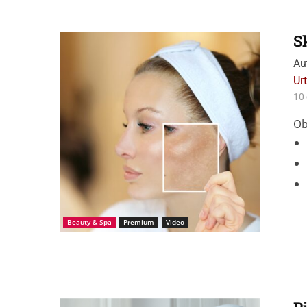
S
Źródło: Istock_VLG
Au
Ur
10 
Ob
Beauty & Spa
Premium
Video
Źródło: istockphoto-KatarzynaBialasiewicz