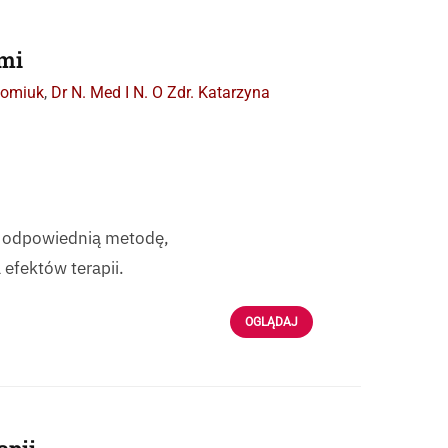
mi
homiuk
,
Dr N. Med I N. O Zdr. Katarzyna
ać odpowiednią metodę,
efektów terapii.
OGLĄDAJ