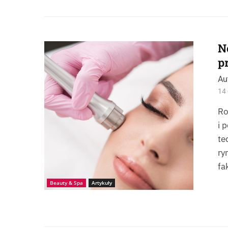
N
Źródło: iStock_YakobchukOlena
p
Au
14 
Ro
i 
te
ry
fa
Beauty & Spa
Artykuły