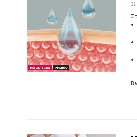
22 
Z 
Beauty & Spa
Artykuły
Ba