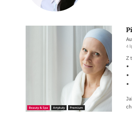
P
Źródło: istockphoto-KatarzynaBialasiewicz
Au
4 l
Z 
Ja
ch
Beauty & Spa
Artykuły
Premium