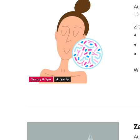
Au
13 
Z 
W 
Beauty & Spa
Artykuły
Z
Źródło: IStock_Ackun
Au