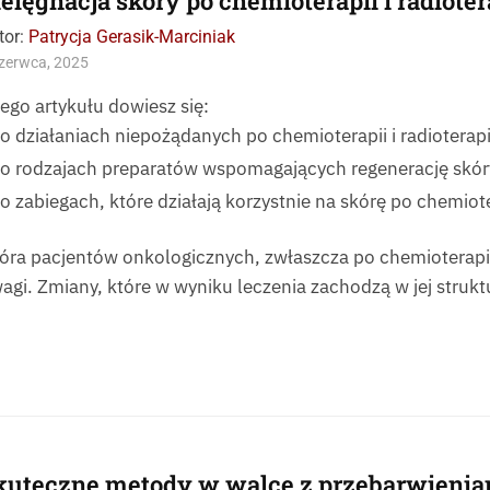
ielęgnacja skóry po chemioterapii i radioter
tor:
Patrycja Gerasik-Marciniak
zerwca, 2025
tego artykułu dowiesz się:
o działaniach niepożądanych po chemioterapii i radioterapi
o rodzajach preparatów wspomagających regenerację skóry
o zabiegach, które działają korzystnie na skórę po chemioter
óra pacjentów onkologicznych, zwłaszcza po chemioterapii 
agi. Zmiany, które w wyniku leczenia zachodzą w jej strukt
kuteczne metody w walce z przebarwienia