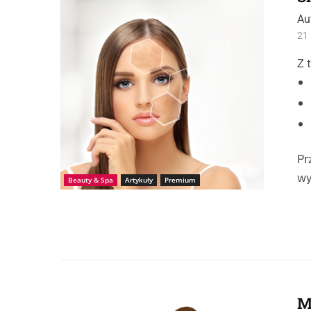
Au
21 
Z 
Pr
wy
Beauty & Spa
Artykuły
Premium
M
Źródło: iStock_verodika