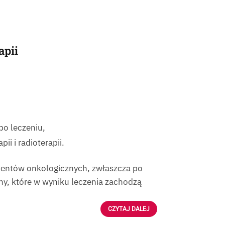
apii
o leczeniu,
ii i radioterapii.
acjentów onkologicznych, zwłaszcza po
any, które w wyniku leczenia zachodzą
CZYTAJ DALEJ