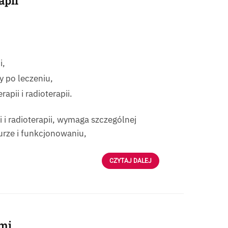
apii
i,
 po leczeniu,
apii i radioterapii.
i radioterapii, wymaga szczególnej
urze i funkcjonowaniu,
CZYTAJ DALEJ
mi