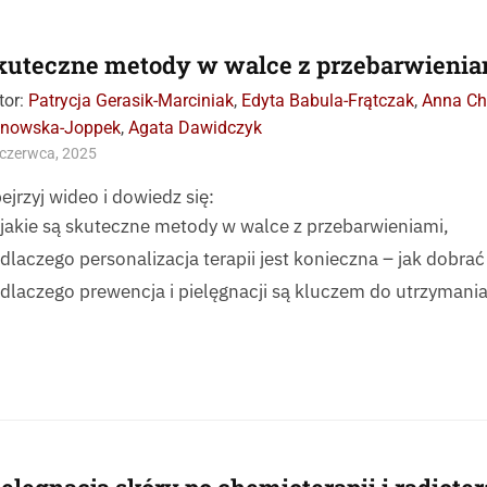
kuteczne metody w walce z przebarwienia
tor:
Patrycja Gerasik-Marciniak
,
Edyta Babula-Frątczak
,
Anna C
tnowska-Joppek
,
Agata Dawidczyk
czerwca, 2025
ejrzyj wideo i dowiedz się:
jakie są skuteczne metody w walce z przebarwieniami,
dlaczego personalizacja terapii jest konieczna – jak dobr
dlaczego prewencja i pielęgnacji są kluczem do utrzymania 