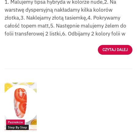
1. Malujemy tipsa hybryda w kolorze nude,2. Na
warstwę dyspersyjną nakładamy kilka kolorów
złotka,3. Naklejamy złotą tasiemkę,4. Pokrywamy
całość topem matt,5. Następnie malujemy żelem do
folii transferowej 2 listki,6. Odbijamy 2 kolory folii w
CZYTAJ DALEJ
Paznokcie - Paulina
Surzyn
Paznokcie
Step By Step