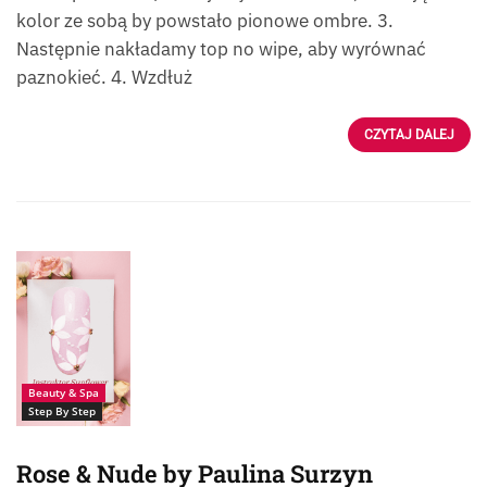
kolor ze sobą by powstało pionowe ombre. 3.
Następnie nakładamy top no wipe, aby wyrównać
paznokieć. 4. Wzdłuż
CZYTAJ DALEJ
Rose & Nude by
Paulina Surzyn
Beauty & Spa
Step By Step
Rose & Nude by Paulina Surzyn