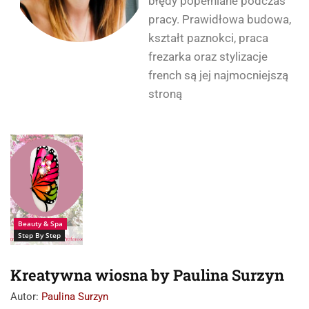
błędy popełniane podczas
pracy. Prawidłowa budowa,
kształt paznokci, praca
frezarka oraz stylizacje
french są jej najmocniejszą
stroną
Paznokcie: Paulina
Surzyn
Beauty & Spa
Step By Step
Kreatywna wiosna by Paulina Surzyn
Autor:
Paulina Surzyn