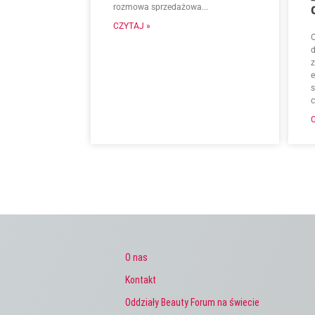
rozmowa sprzedażowa...
CZYTAJ »
O
d
O nas
Kontakt
Oddziały Beauty Forum na świecie