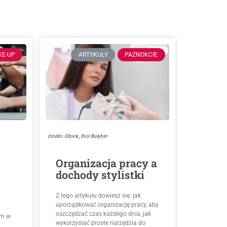
KE-UP
ARTYKUŁY
PAZNOKCIE
źródło: iStock_Ihor Bulyhin
Organizacja pracy a
dochody stylistki
Z tego artykułu dowiesz się: jak
uporządkować organizację pracy, aby
oszczędzać czas każdego dnia, jak
ym w
wykorzystać proste narzędzia do