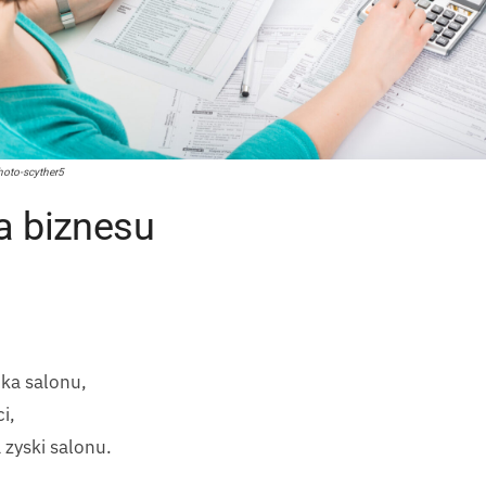
photo-scyther5
a biznesu
ka salonu,
i,
 zyski salonu.