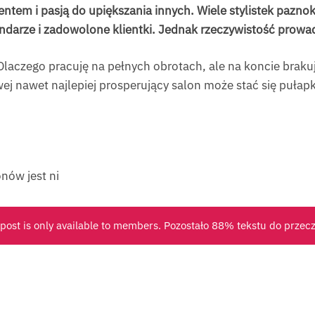
ntem i pasją do upiększania innych. Wiele stylistek paznok
ndarze i zadowolone klientki. Jednak rzeczywistość prowad
Dlaczego pracuję na pełnych obrotach, ale na koncie braku
j nawet najlepiej prosperujący salon może stać się pułap
nów jest ni
 post is only available to members. Pozostało 88% tekstu do przec