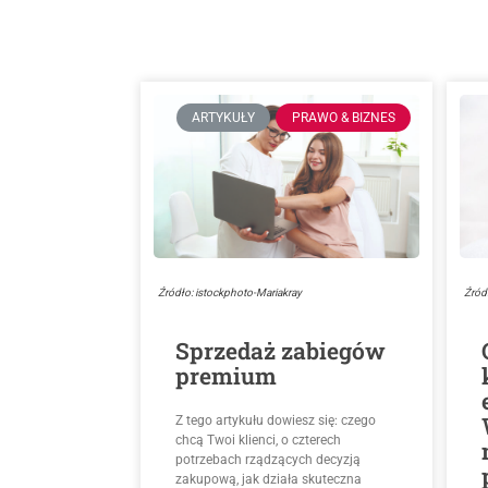
ARTYKUŁY
PRAWO & BIZNES
Źródło: istockphoto-Mariakray
Źród
Sprzedaż zabiegów
premium
Z tego artykułu dowiesz się: czego
chcą Twoi klienci, o czterech
potrzebach rządzących decyzją
zakupową, jak działa skuteczna