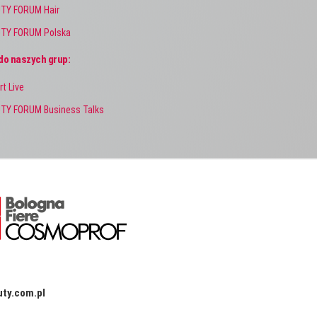
TY FORUM Hair
TY FORUM Polska
do naszych grup:
rt Live
TY FORUM Business Talks
ty.com.pl