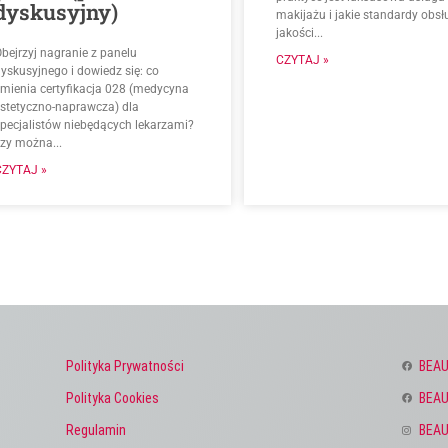
dyskusyjny)
makijażu i jakie standardy obsłu
jakości...
bejrzyj nagranie z panelu
CZYTAJ »
yskusyjnego i dowiedz się: co
zmienia certyfikacja 028 (medycyna
estetyczno-naprawcza) dla
specjalistów niebędących lekarzami?
czy można...
CZYTAJ »
Polityka Prywatności
BEAU
Polityka Cookies
BEAU
Regulamin
BEAU