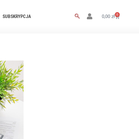
0
SUBSKRYPCJA
0,00
zł