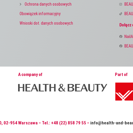
Ochrona danych osobowych
BEAU
Obowiązek informacyjny
BEAU
Wnioski dot. danych osobowych
Dołącz 
NailA
BEAU
A company of
Part of
0, 02-954 Warszawa – Tel.: +48 (22) 858 79 55 –
info@health-and-beau