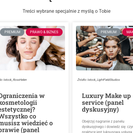
Treści wybrane specjalnie z myślą o Tobie
PREMIUM
PRAWO & BIZNES
PREMIUM
MA
lo: Istock_RossHelen
Źródło: Istock_LightFieldStudios
Ograniczenia w
Luxury Make up
kosmetologii
service (panel
estetycznej?
dyskusyjny)
Wszystko co
musisz wiedzieć o
Obejrzyj nagranie z panelu
dyskusyjnego i dowiedz się: cz
prawie (panel
praktyce jest luksusowa usługa