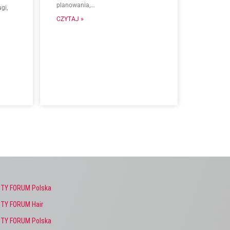
planowania,...
gi,
CZYTAJ »
TY FORUM Polska
TY FORUM Hair
TY FORUM Polska