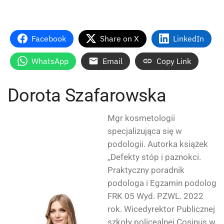
Facebook
Share on X
LinkedIn
WhatsApp
Email
Copy Link
Dorota Szafarowska
Mgr kosmetologii
specjalizująca się w
podologii. Autorka książek
,,Defekty stóp i paznokci.
Praktyczny poradnik
podologa i Egzamin podolog
FRK 05 Wyd. PZWL. 2022
rok. Wicedyrektor Publicznej
szkoły policealnej Cosinus w