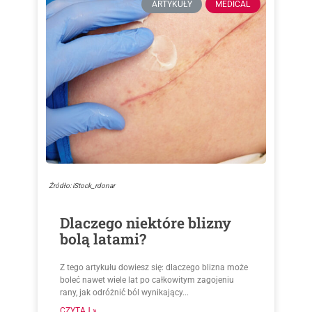
ARTYKUŁY
MEDICAL
Źródło: iStock_rdonar
Dlaczego niektóre blizny
bolą latami?
Z tego artykułu dowiesz się: dlaczego blizna może
boleć nawet wiele lat po całkowitym zagojeniu
rany, jak odróżnić ból wynikający...
CZYTAJ »