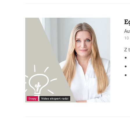
E
Au
10 
Z 
Stopy
Video ekspert radzi