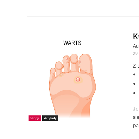
K
Au
29 
Z 
Je
si
Stopy
Artykuły
pa