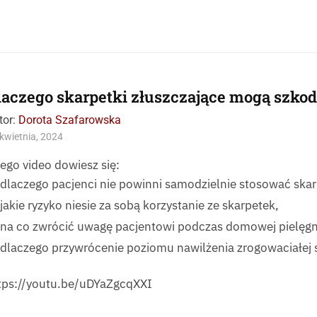
laczego skarpetki złuszczające mogą szkod
tor:
Dorota Szafarowska
kwietnia, 2024
tego video dowiesz się:
dlaczego pacjenci nie powinni samodzielnie stosować skar
jakie ryzyko niesie za sobą korzystanie ze skarpetek,
na co zwrócić uwagę pacjentowi podczas domowej pielęgna
dlaczego przywrócenie poziomu nawilżenia zrogowaciałej s
tps://youtu.be/uDYaZgcqXXI