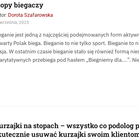
topy biegaczy
tor:
Dorota Szafarowska
września, 2023
eganie jest jedną z najczęściej podejmowanych form aktyw
warty Polak biega. Bieganie to nie tylko sport. Bieganie to n
sja. W ostatnim czasie bieganie stało się również formą nie
arytatywnych przebiega pod hasłem „Biegniemy dla….”. Ni
urzajki na stopach – wszystko co podolog 
kutecznie usuwać kurzajki swoim kliento