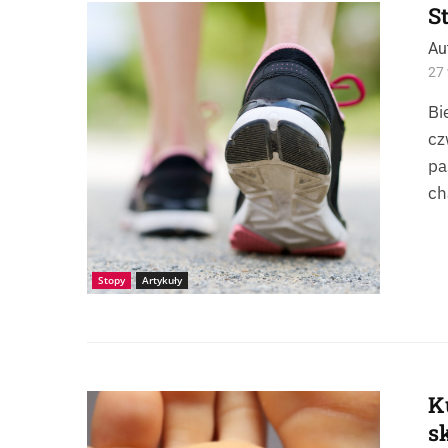
S
Źródło: Photogenica-PHX26223167
Au
27 
Bi
cz
pa
ch
Stopy
Artykuły
K
Źródło: Photogenica-PHX177361402
s