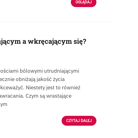
OGLĄDAJ
ającym a wkręcającym się?
iwościami bólowymi utrudniającymi
cznie obniżają jakość życia
ekceważyć. Niestety jest to również
awracania. Czym są wrastające
cym
CZYTAJ DALEJ