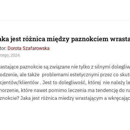
aka jest różnica między paznokciem wrast
tor:
Dorota Szafarowska
utego, 2024
astające paznokcie są związane nie tylko z silnymi dolegl
odzenie, ale także problemami estetycznymi przez co skute
cjentów/klientów . Jest to dolegliwość, której nie należy l
horzenie, które nawet pomimo leczenia ma tendencję do n
znokcie? Jaka jest różnica miedzy wrastającym a wkręcają