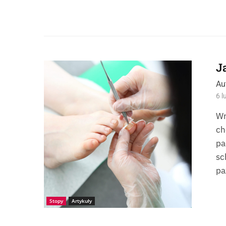
J
Źródło: Photogenica-robertprzybysz
Au
6 l
Wr
ch
pa
sc
pa
Stopy
Artykuły