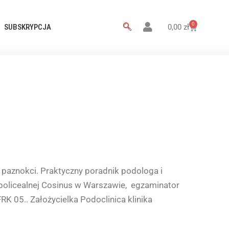
0
SUBSKRYPCJA
0,00
zł
i paznokci. Praktyczny poradnik podologa i
policealnej Cosinus w Warszawie, egzaminator
 05.. Założycielka Podoclinica klinika