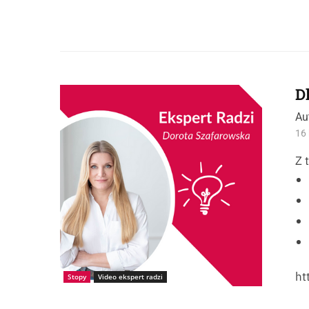
D
Au
16 
Z 
ht
Stopy
Video ekspert radzi