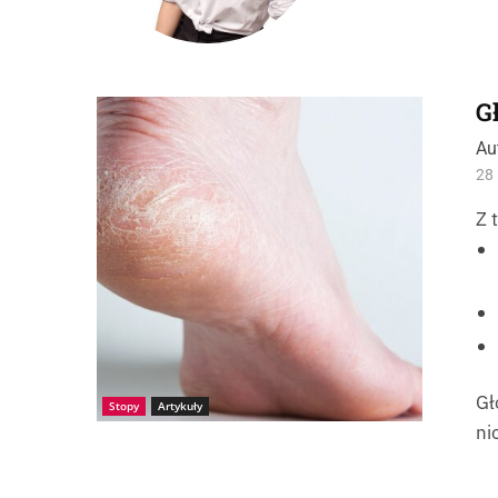
G
Źródło: I_stock
Au
28 
Z 
Gł
Stopy
Artykuły
ni