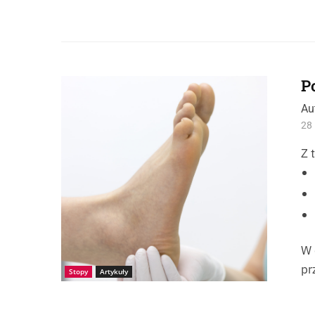
P
Źródło: iStock-Anna-Listishenko
Au
28 
Z 
W 
pr
Stopy
Artykuły