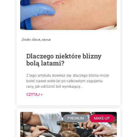
Źródło: iStock_rdonar
Dlaczego niektóre blizny
bolą latami?
Z tego artykułu dowiesz się: dlaczego blizna może
boleć nawet wiele lat po całkowitym zagojeniu
rany, jak odróżnić ból wynikający...
CZYTAJ »
PREMIUM
MAKE-UP