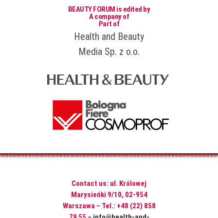
BEAUTY FORUM is edited by
A company of
Part of
Health and Beauty
Media Sp. z o.o.
Contact us: ul. Królowej
Marysieńki 9/10, 02-954
Warszawa – Tel.: +48 (22) 858
79 55 –
info@health-and-