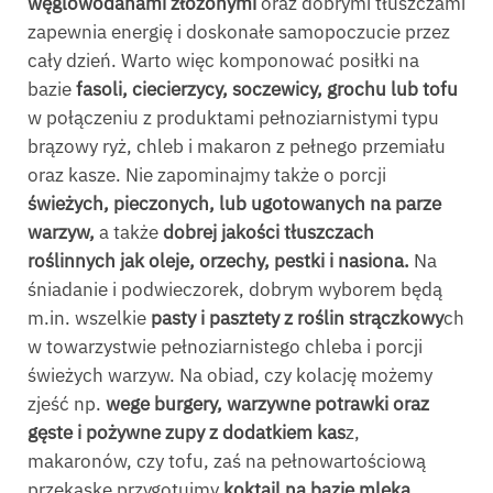
węglowodanami złożonymi
oraz dobrymi tłuszczami
zapewnia energię i doskonałe samopoczucie przez
cały dzień. Warto więc komponować posiłki na
bazie
fasoli, ciecierzycy, soczewicy, grochu lub tofu
w połączeniu z produktami pełnoziarnistymi typu
brązowy ryż, chleb i makaron z pełnego przemiału
oraz kasze. Nie zapominajmy także o porcji
świeżych, pieczonych, lub ugotowanych na parze
warzyw,
a także
dobrej jakości tłuszczach
roślinnych jak oleje, orzechy, pestki i nasiona.
Na
śniadanie i podwieczorek, dobrym wyborem będą
m.in. wszelkie
pasty i pasztety z roślin strączkowy
ch
w towarzystwie pełnoziarnistego chleba i porcji
świeżych warzyw. Na obiad, czy kolację możemy
zjeść np.
wege burgery, warzywne potrawki oraz
gęste i pożywne zupy z dodatkiem kas
z,
makaronów, czy tofu, zaś na pełnowartościową
przekąskę przygotujmy
koktajl na bazie mleka