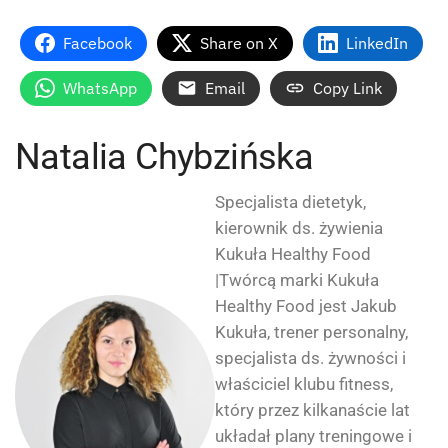
Facebook
Share on X
LinkedIn
WhatsApp
Email
Copy Link
Natalia Chybzińska
Specjalista dietetyk,
kierownik ds. żywienia
Kukuła Healthy Food
|Twórcą marki Kukuła
Healthy Food jest Jakub
Kukuła, trener personalny,
specjalista ds. żywności i
właściciel klubu fitness,
który przez kilkanaście lat
układał plany treningowe i