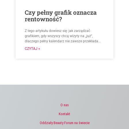
Czy pełny grafik oznacza
rentowność?
Z tego artykułu dowiesz się: jak zarządzać
grafikiem, gdy wszyscy chcą wizyty na „już”,
dlaczego pełny kalendarz nie zawsze przekłada...
CZYTAJ »
O nas
Kontakt
Oddziały Beauty Forum na świecie