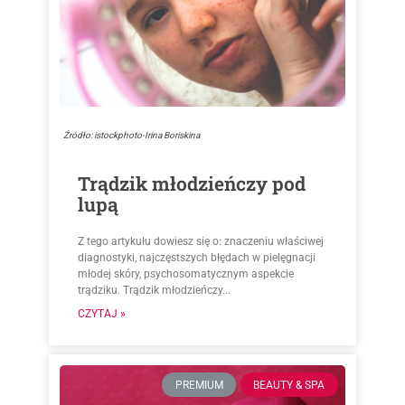
Źródło: istockphoto-Irina Boriskina
Trądzik młodzieńczy pod
lupą
Z tego artykułu dowiesz się o: znaczeniu właściwej
diagnostyki, najczęstszych błędach w pielęgnacji
młodej skóry, psychosomatycznym aspekcie
trądziku. Trądzik młodzieńczy...
CZYTAJ »
PREMIUM
BEAUTY & SPA