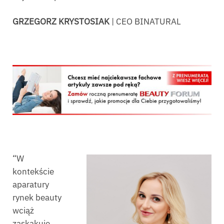
GRZEGORZ KRYSTOSIAK
| CEO BINATURAL
“W
kontekście
aparatury
rynek beauty
wciąż
zaskakuje