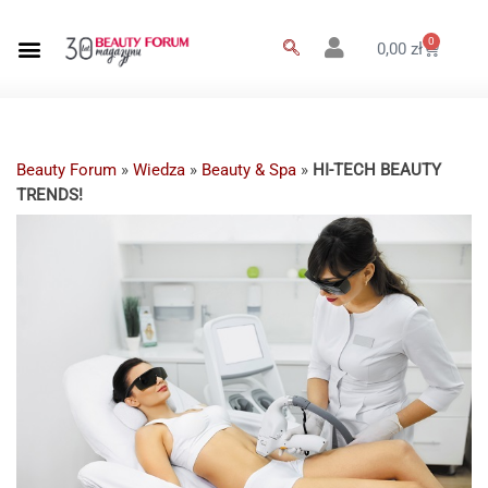
0
0,00
zł
Beauty Forum
»
Wiedza
»
Beauty & Spa
»
HI-TECH BEAUTY
TRENDS!