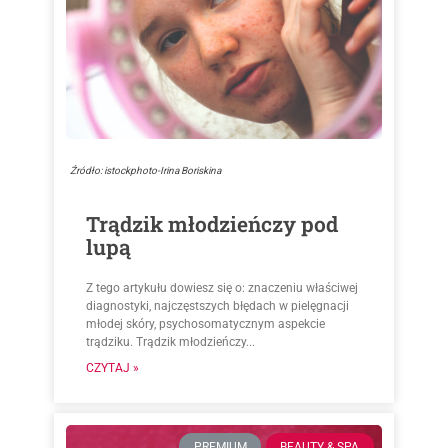
Źródło: istockphoto-Irina Boriskina
Trądzik młodzieńczy pod
lupą
Z tego artykułu dowiesz się o: znaczeniu właściwej
diagnostyki, najczęstszych błędach w pielęgnacji
młodej skóry, psychosomatycznym aspekcie
trądziku. Trądzik młodzieńczy...
CZYTAJ »
PREMIUM
BEAUTY & SPA