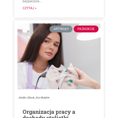
bezpiecznie...
CZYTAJ »
ARTYKUŁY
PAZNOKCIE
źródło: iStock_Ihor Bulyhin
Organizacja pracy a
dochody stylistki