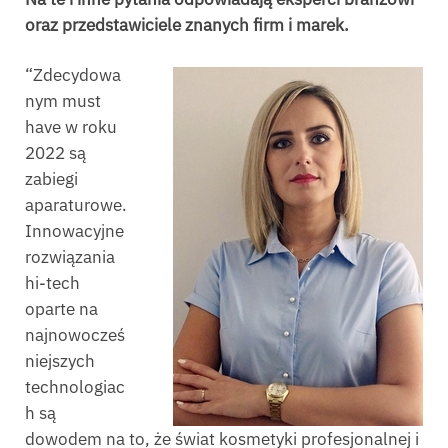
oraz przedstawiciele znanych firm i marek.
“Zdecydowa
nym must
have w roku
2022 są
zabiegi
aparaturowe.
Innowacyjne
rozwiązania
hi-tech
oparte na
najnowocześ
niejszych
technologiac
h są
dowodem na to, że świat kosmetyki profesjonalnej i