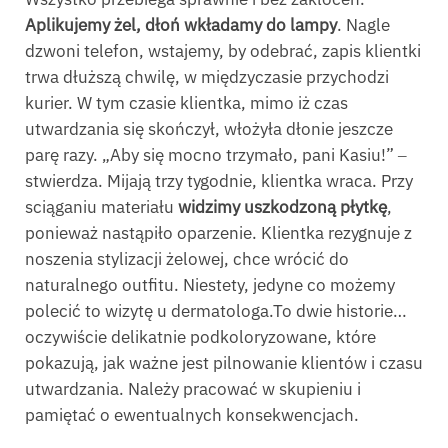
Aplikujemy żel, dłoń wkładamy do lampy
. Nagle
dzwoni telefon, wstajemy, by odebrać, zapis klientki
trwa dłuższą chwilę, w międzyczasie przychodzi
kurier. W tym czasie klientka, mimo iż czas
utwardzania się skończył, włożyła dłonie jeszcze
parę razy. „Aby się mocno trzymało, pani Kasiu!” ‒
stwierdza. Mijają trzy tygodnie, klientka wraca. Przy
sciąganiu materiału
widzimy uszkodzoną płytkę
,
ponieważ nastąpiło oparzenie. Klientka rezygnuje z
noszenia stylizacji żelowej, chce wrócić do
naturalnego outfitu. Niestety, jedyne co możemy
polecić to wizytę u dermatologa.To dwie historie…
oczywiście delikatnie podkoloryzowane, które
pokazują, jak ważne jest pilnowanie klientów i czasu
utwardzania. Należy pracować w skupieniu i
pamiętać o ewentualnych konsekwencjach.