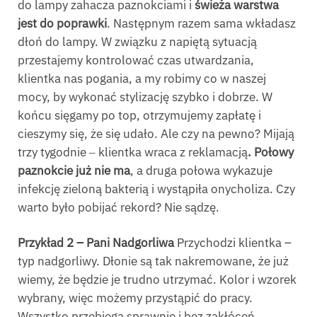
do lampy zahacza paznokciami i
świeża warstwa
jest do poprawki
. Następnym razem sama wkładasz
dłoń do lampy. W związku z napiętą sytuacją
przestajemy kontrolować czas utwardzania,
klientka nas pogania, a my robimy co w naszej
mocy, by wykonać stylizację szybko i dobrze. W
końcu sięgamy po top, otrzymujemy zapłatę i
cieszymy się, że się udało. Ale czy na pewno? Mijają
trzy tygodnie ‒ klientka wraca z reklamacją
. Połowy
paznokcie już nie ma
, a druga połowa wykazuje
infekcję zieloną bakterią i wystąpiła onycholiza. Czy
warto było pobijać rekord? Nie sądzę.
Przykład 2 – Pani Nadgorliwa
Przychodzi klientka –
typ nadgorliwy. Dłonie są tak nakremowane, że już
wiemy, że będzie je trudno utrzymać. Kolor i wzorek
wybrany, więc możemy przystąpić do pracy.
Wszystko przebiega sprawnie i bez zakłóceń.