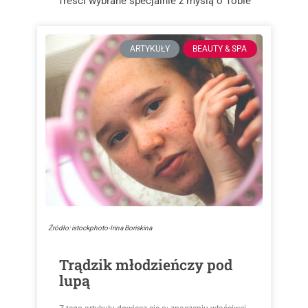
Treści wybrane specjalnie z myślą o Tobie
ARTYKUŁY
BEAUTY & SPA
Źródło: istockphoto-Irina Boriskina
Trądzik młodzieńczy pod
lupą