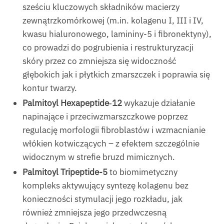
sześciu kluczowych składników macierzy
zewnątrzkomórkowej (m.in. kolagenu I, III i IV,
kwasu hialuronowego, lamininy-5 i fibronektyny),
co prowadzi do pogrubienia i restrukturyzacji
skóry przez co zmniejsza się widoczność
głębokich jak i płytkich zmarszczek i poprawia się
kontur twarzy.
Palmitoyl Hexapeptide‑12
wykazuje działanie
napinające i przeciwzmarszczkowe poprzez
regulację morfologii fibroblastów i wzmacnianie
włókien kotwiczących – z efektem szczególnie
widocznym w strefie bruzd mimicznych.
Palmitoyl Tripeptide-5
to biomimetyczny
kompleks aktywujący syntezę kolagenu bez
konieczności stymulacji jego rozkładu, jak
również zmniejsza jego przedwczesną