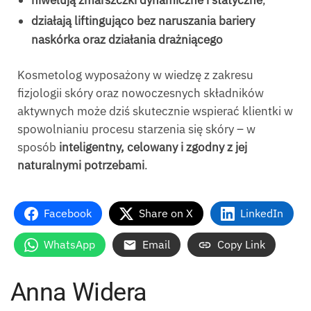
niwelują zmarszczki dynamiczne i statyczne
,
działają liftingująco bez naruszania bariery
naskórka
oraz działania drażniącego
Kosmetolog wyposażony w wiedzę z zakresu
fizjologii skóry oraz nowoczesnych składników
aktywnych może dziś skutecznie wspierać klientki w
spowolnianiu procesu starzenia się skóry – w
sposób
inteligentny, celowany i zgodny z jej
naturalnymi potrzebami
.
Facebook
Share on X
LinkedIn
WhatsApp
Email
Copy Link
Anna Widera