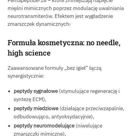
Pentapeptide‑18 – które zmniejszają napięcie
mięśni mimicznych poprzez modulację uwalniania
neurotransmiterów. Efektem jest wygładzenie
zmarszczek dynamicznych
.
Formuła kosmetyczna: no needle,
high science
Zaawansowane formuły „bez igieł” łączą
synergistycznie:
peptydy sygnałowe
(stymulujące regenerację i
syntezę ECM),
peptydy miedziowe
(działające przeciwzapalnie,
odbudowująco, antyoksydacyjnie),
peptydy neuromodelujące
(niwelujące
zmarszczki mimiczne),