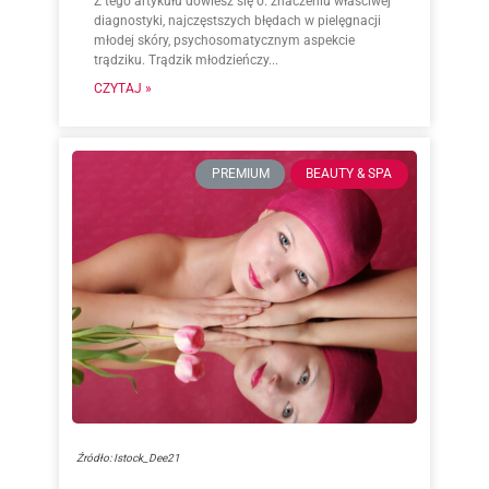
Z tego artykułu dowiesz się o: znaczeniu właściwej
diagnostyki, najczęstszych błędach w pielęgnacji
młodej skóry, psychosomatycznym aspekcie
trądziku. Trądzik młodzieńczy...
CZYTAJ »
PREMIUM
BEAUTY & SPA
Źródło: Istock_Dee21