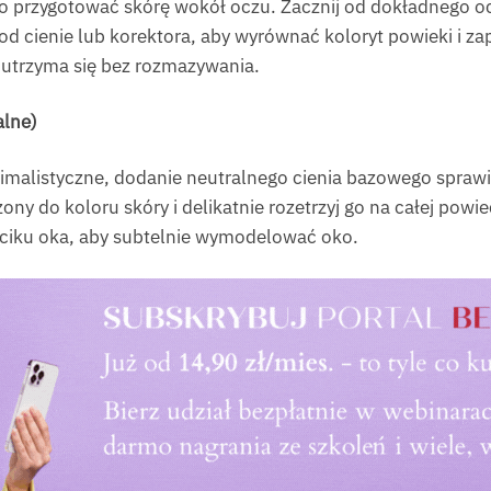
to przygotować skórę wokół oczu. Zacznij od dokładnego oc
od cienie lub korektora, aby wyrównać koloryt powieki i za
ej utrzyma się bez rozmazywania.
alne)
alistyczne, dodanie neutralnego cienia bazowego sprawi, 
ony do koloru skóry i delikatnie rozetrzyj go na całej powi
ciku oka, aby subtelnie wymodelować oko.