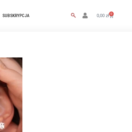
0
SUBSKRYPCJA
0,00
zł