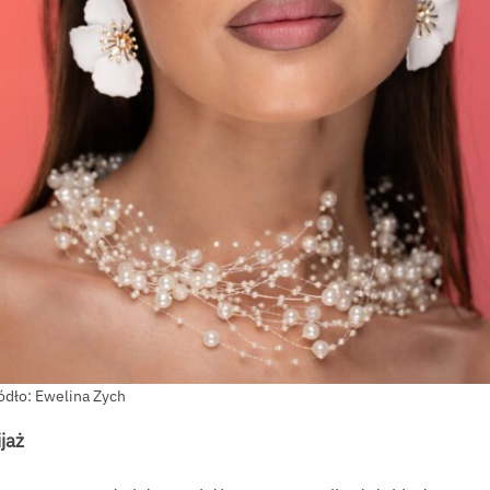
ódło: Ewelina Zych
jaż