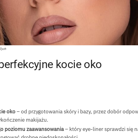
 Zych
 perfekcyjne kocie oko
cie oko
– od przygotowania skóry i bazy, przez dobór odpow
ykończenie makijażu.
ego poziomu zaawansowania
– który eye-liner sprawdzi się n
korygować drobne niedoskonałości.