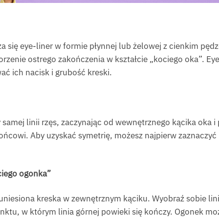
a się eye-liner w formie płynnej lub żelowej z cienkim pę
worzenie ostrego zakończenia w kształcie „kociego oka”. E
ć ich nacisk i grubość kreski.
zy samej linii rzęs, zaczynając od wewnętrznego kącika oka 
ońcowi. Aby uzyskać symetrię, możesz najpierw zaznaczyć 
ciego ogonka”
niesiona kreska w zewnętrznym kąciku. Wyobraź sobie lini
ktu, w którym linia górnej powieki się kończy. Ogonek może 