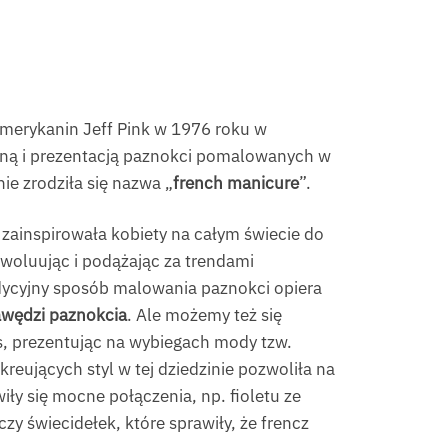
 Amerykanin Jeff Pink w 1976 roku w
oną i prezentacją paznokci pomalowanych w
ie zrodziła się nazwa „
french manicure
”.
zainspirowała kobiety na całym świecie do
woluując i podążając za trendami
ycyjny sposób malowania paznokci opiera
awędzi paznokcia
. Ale możemy też się
ps, prezentując na wybiegach mody tzw.
eujących styl w tej dziedzinie pozwoliła na
ły się mocne połączenia, np. fioletu ze
zy świecidełek, które sprawiły, że frencz