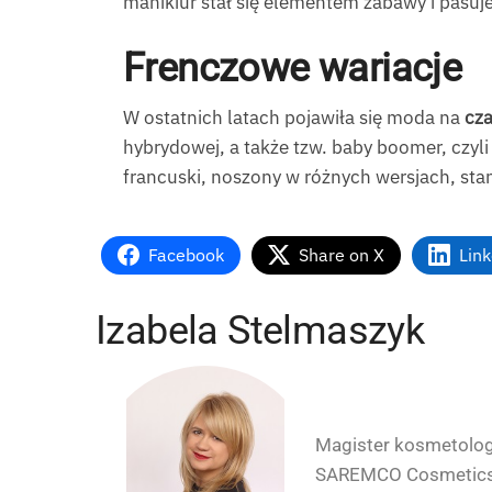
manikiur stał się elementem zabawy i pasuje
Frenczowe wariacje
W ostatnich latach pojawiła się moda na
cza
hybrydowej, a także tzw. baby boomer, czyl
francuski, noszony w różnych wersjach, sta
Facebook
Share on X
Lin
Izabela Stelmaszyk
Magister kosmetologii
SAREMCO Cosmetics. 