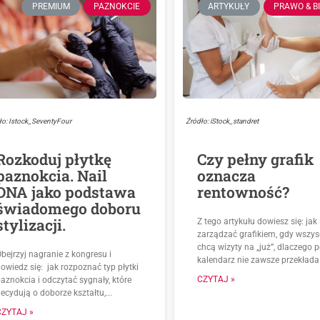
PREMIUM
PAZNOKCIE
ARTYKUŁY
PRAWO & B
ło: Istock_SeventyFour
Źródło: iStock_standret
Rozkoduj płytkę
Czy pełny grafik
paznokcia. Nail
oznacza
DNA jako podstawa
rentowność?
świadomego doboru
stylizacji.
Z tego artykułu dowiesz się: jak
zarządzać grafikiem, gdy wszys
chcą wizyty na „już”, dlaczego p
bejrzyj nagranie z kongresu i
kalendarz nie zawsze przekłada.
owiedz się: jak rozpoznać typ płytki
CZYTAJ »
aznokcia i odczytać sygnały, które
ecydują o doborze kształtu,...
CZYTAJ »