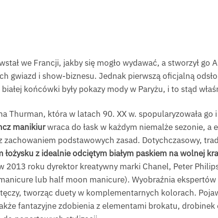
owstał we Francji, jakby się mogło wydawać, a stworzył go
ch gwiazd i show-biznesu. Jednak pierwszą oficjalną odsł
iałej końcówki były pokazy mody w Paryżu, i to stąd właśn
a Thurman, która w latach 90. XX w. spopularyzowała go i 
ncz manikiur
wraca do łask w każdym niemalże sezonie, a e
z zachowaniem podstawowych zasad. Dotychczasowy, trad
 łożysku z idealnie odciętym białym paskiem na wolnej kr
 w 2013 roku dyrektor kreatywny marki Chanel, Peter Phili
manicure lub half moon manicure). Wyobraźnia ekspertów kr
 tęczy, tworząc duety w komplementarnych kolorach. Pojawi
akże fantazyjne zdobienia z elementami brokatu, drobinek c