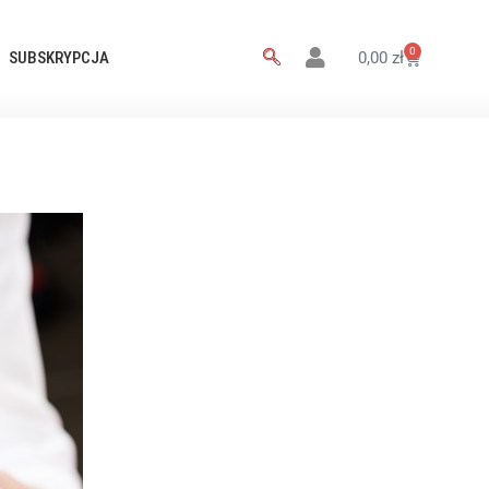
0
SUBSKRYPCJA
0,00
zł