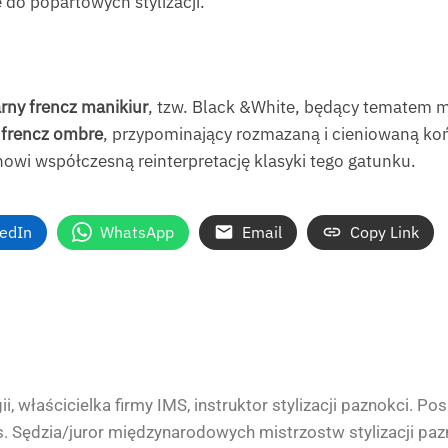
 do popartowych stylizacji.
rny frencz manikiur
, tzw. Black &White, będący tematem m
i
frencz ombre
, przypominający rozmazaną i cieniowaną ko
nowi współczesną reinterpretację klasyki tego gatunku.
kedIn
WhatsApp
Email
Copy Link
, właścicielka firmy IMS, instruktor stylizacji paznokci. P
Sędzia/juror międzynarodowych mistrzostw stylizacji pazn