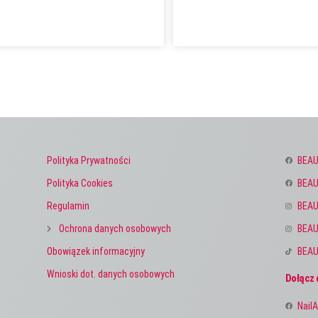
Polityka Prywatności
BEAU
Polityka Cookies
BEAU
Regulamin
BEAU
Ochrona danych osobowych
BEAU
Obowiązek informacyjny
BEAU
Wnioski dot. danych osobowych
Dołącz 
NailA