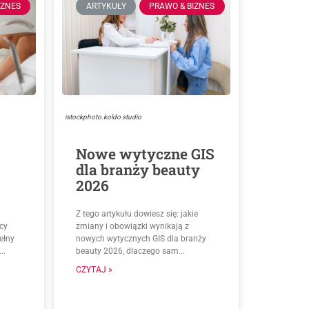
IZNES
ARTYKUŁY
PRAWO & BIZNES
istockphoto.koldo studio
Nowe wytyczne GIS
dla branży beauty
2026
Z tego artykułu dowiesz się: jakie
cy
zmiany i obowiązki wynikają z
ełny
nowych wytycznych GIS dla branży
..
beauty 2026, dlaczego sam...
CZYTAJ »