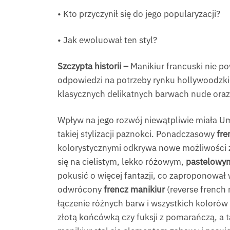
• Kto przyczynił się do jego popularyzacji?
• Jak ewoluował ten styl?
Szczypta historii –
Manikiur francuski nie p
odpowiedzi na potrzeby rynku hollywoodzki
klasycznych delikatnych barwach nude oraz b
Wpływ na jego rozwój niewątpliwie miała Um
takiej stylizacji paznokci. Ponadczasowy
fre
kolorystycznymi odkrywa nowe możliwości 
się na cielistym, lekko różowym,
pastelowym
pokusić o więcej fantazji, co zaproponował
odwrócony
frencz manikiur
(reverse french 
łączenie różnych barw i wszystkich kolorów
złotą końcówką czy fuksji z pomarańczą, a t