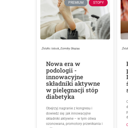
PREMIUM
STOPY
Źródło: Istock_Dzmitry Skazau
Źród
Nowa era w
podologii -
innowacyjne
składniki aktywne
w pielęgnacji stóp
diabetyka
O
d
Obejrzyj nagranie z kongresu i
p
dowiedz się: jak innowacyjne
d
składniki aktywne – w tym oliwa
ozonowana, promotory przenikania i