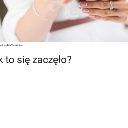
nica-AllaSerebrina
k to się zaczęło?