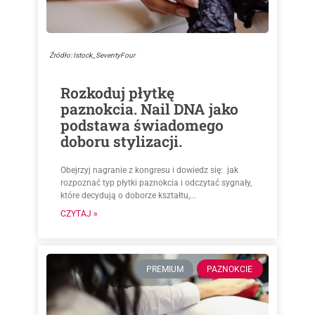
Źródło: Istock_SeventyFour
Rozkoduj płytkę
paznokcia. Nail DNA jako
podstawa świadomego
doboru stylizacji.
Obejrzyj nagranie z kongresu i dowiedz się: jak
rozpoznać typ płytki paznokcia i odczytać sygnały,
które decydują o doborze kształtu,...
CZYTAJ »
PREMIUM
PAZNOKCIE