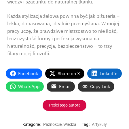
wiedzy i szacunku do naturalnej tkanki.
Każda stylizacja żelowa powinna być jak biżuteria –
lekka, dopasowana, idealnie przemyślana. W mojej
pracy uczę, że prawdziwe mistrzostwo to nie ilość,
lecz czystość formy i perfekcja wykonania.
Naturalność, precyzja, bezpieczeństwo – to trzy
filary mojej filozofii.
Facebook
Share on X
LinkedIn
WhatsApp
Email
Copy Link
Treści tego autora
Kategorie:
Paznokcie
,
Wiedza
Tagi:
Artykuły