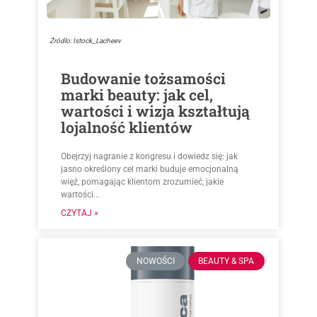
Źródlo: Istock_Lacheev
Budowanie tożsamości
marki beauty: jak cel,
wartości i wizja kształtują
lojalność klientów
Obejrzyj nagranie z kongresu i dowiedz się: jak
jasno określony cel marki buduje emocjonalną
więź, pomagając klientom zrozumieć, jakie
wartości...
CZYTAJ »
NOWOŚCI
BEAUTY & SPA