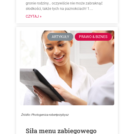
gronie rodziny… oczywiście nie może zabraknąć
słodkości, także tych na paznokciach! 1....
CZYTAJ »
ARTYKUŁY
PRAWO & BIZNES
Źródło: Photogenica-robertprzybysz
Siła menu zabiegowego