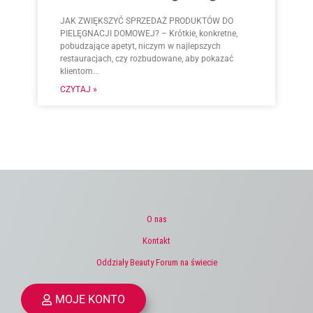
JAK ZWIĘKSZYĆ SPRZEDAŻ PRODUKTÓW DO
PIELĘGNACJI DOMOWEJ? – Krótkie, konkretne,
pobudzające apetyt, niczym w najlepszych
restauracjach, czy rozbudowane, aby pokazać
klientom...
CZYTAJ »
O nas
Kontakt
Oddziały Beauty Forum na świecie
MOJE KONTO