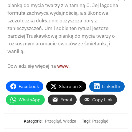
pianką do mycia twarzy z witaminą C. Jej łagodna
formuła zachwyca wydajnością, a silikonowa
szczoteczka dokładnie oczyszcza pory z
zanieczyszczeń. Umil sobie ten rytuał jeszcze
bardziej Truskawkową pianką do mycia twarzy o
rozkosznym aromacie owoców ze śmietanką i
wanilią.
Dowiedz się więcej na
www
.
Facebook
Share on X
LinkedIn
WhatsApp
Email
Copy Link
Kategorie:
Przegląd
,
Wiedza
Tagi:
Przegląd